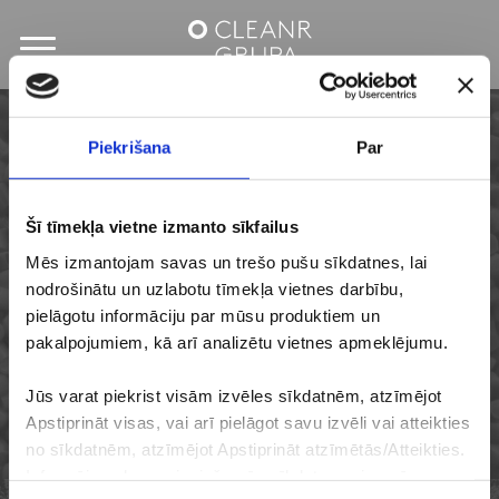
Piekrišana
Par
Šī tīmekļa vietne izmanto sīkfailus
Aprites ekonomika
Mēs izmantojam savas un trešo pušu sīkdatnes, lai
nodrošinātu un uzlabotu tīmekļa vietnes darbību,
CleanR Grupā
pielāgotu informāciju par mūsu produktiem un
pakalpojumiem, kā arī analizētu vietnes apmeklējumu.
Jūs varat piekrist visām izvēles sīkdatnēm, atzīmējot
Apstiprināt visas, vai arī pielāgot savu izvēli vai atteikties
no sīkdatnēm, atzīmējot Apstiprināt atzīmētās/Atteikties.
Informējam, ka nepieciešamās sīkdatnes vienmēr