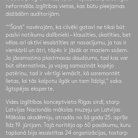
neformālās izglītības vietas, kas būtu pieejamas
dažādām auditorijām.
““Šūnā” novērojām, ka cilvēki gatavi ne tikai būt
pasīvi notikumu dalībnieki – klausīties, skatīties, bet
vēlas arī aktīvi iesaistīties ar nosacījumu, ja tas ir
vienkārši un ātri, tāpēc ir jāsāk ar maziem soļiem.
Ja jāsamazina plastmasas daudzums, tad kas var
būt alternatīvas, ja vajag samazināt kopējo
patēriņu, tad ir vērtīgi iemācīt, kā saremontēt
lietas, lai tās kalpotu ilgāk un tam līdzīgi,” saka
ilgtspējas eksperte.
Vides izglītības konceptvieta Rīgas sirdī, starp
Latvijas Nacionālo mākslas muzeju un Latvijas
Mākslas akadēmiju, atradās no šā gada 25. aprīļa
līdz 19. jūnijam. Tajā noritēja ap 60 pasākumu, kuru
tapšanā bija iesaistītas 24 organizācijas, tostarp