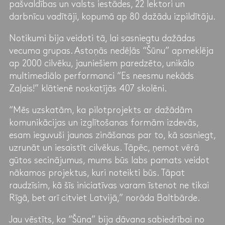
pašvaldības un valsts iestādes, 22 lektori un
darbnīcu vadītāji, kopumā ap 80 dažādu izpildītāju.
Notikumi bija veidoti tā, lai sasniegtu dažādas
vecuma grupas. Astoņās nedēļās “Šūnu” apmeklēja
ap 2000 cilvēku, jauniešiem paredzēto, unikālo
multimediālo performanci “Es neesmu nekāds
Zaļais!” klātienē noskatījās 407 skolēni.
“Mēs uzskatām, ka pilotprojekts ar dažādām
komunikācijas un izglītošanas formām izdevās,
esam ieguvuši jaunas zināšanas par to, kā sasniegt,
uzrunāt un iesaistīt cilvēkus. Tāpēc, ņemot vērā
gūtos secinājumus, mums būs labs pamats veidot
nākamos projektus, kuri noteikti būs. Tāpat
raudzīsim, kā šīs iniciatīvas varam īstenot ne tikai
Rīgā, bet arī citviet Latvijā,” norāda Baltbārde.
Jau vēstīts, ka “Šūna” bija dāvana sabiedrībai no