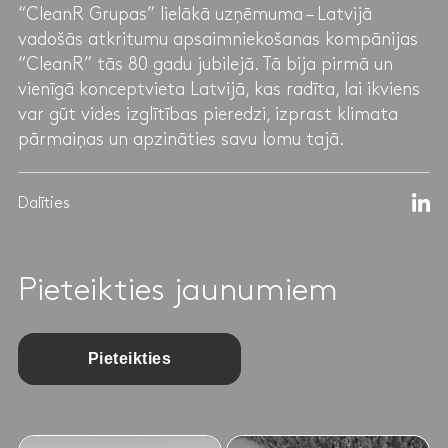
“CleanR Grupas” lielākā uzņēmuma – Latvijā
vadošās atkritumu apsaimniekošanas kompānijas
“CleanR” tās 80 gadu jubilejā. Tā bija pirmā un
vienīgā konceptvieta Latvijā, kas radīta, lai ikviens
var gūt vides izglītības pieredzi, izprast klimata
pārmaiņas un apzināties savu lomu tajā.
Dalīties
Pieteikties jaunumiem
Pieteikties