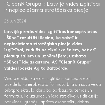
“CleanR Grupa”: Latvijā vides izglītībai
ir nepieciešama stratēģiska pieeja
25 Jūn 2024
Latvijā pirmās vides izglītības konceptvietas
“Šūna” rezultāti liecina, ka valstī ir
nepieciešama stratēģiska pieeja vides
izglītībai, turklāt ne tikai skolēniem, bet arī
pieaugušajiem un uzņēmējiem, uzskata
“Šūnas” idejas autore, AS “CleanR Grupa”
valdes locekle Agita Baltbārde.
Viņa piebilda, ka vides izglītības konceptvietas
izveide laikā ierobežotā formātā bija arī sava veida
pilotprojekts, lai darbībā pārbaudītu tēmas un
formātus, kā uzrunāt un iesaistīt cilvēkus diskusijā
par vides ilgtspēju, aprites ekonomiku, dabas