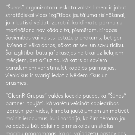
“Šūnas” organizatoru ieskatā valsts līmenī ir jābūt
stratēģiskai vides izglītības jautājuma risināšanai,
jo ir būtiski veidot izpratni, ka klimata pārmaiņu
mazināšana nav kāda cita, piemēram, Eiropas
Savienības vai valsts iestāžu pienākums, bet gan
ikviena cilvēka darbs, sākot ar sevi un savu rīcību.
Šai izglītībai būtu jāfokusējas ne tikai uz lielajiem
mērķiem, bet arī uz to, kā katrs ar saviem
paradumiem var stimulēt kopējās pārmaiņas,
vienlaikus ir svarīgi iedot cilvēkiem rīkus un
prasmes.
“CleanR Grupas” valdes locekle pauda, ka “Šūnas”
partneri taujāti, kā varētu veicināt sabiedrības
izpratni par vides, klimata jautājumiem un motivēt
mainīt ieradumus, kuri norādīja, ka šīm tēmām jau
vajadzētu būt daļai no pirmsskolas un skolas
mācību programmas, kā arī vajadzētu pastāvīgas