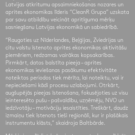
Latvijas atkritumu apsaimniekošanas nozares un
aprites ekonomikas līderis “CleanR Grupa” uzskata
par savu atbildību veicināt apritīguma mērķu
sasniegšanu Latvijas ekonomikā un sabiedrībā.
“Raugoties uz Nīderlandes, Beļģijas, Zviedrijas un
citu valstu īstenoto aprites ekonomikas aktivitāšu
piemēriem, redzamas vairākas kopsakarības.
Pirmkārt, datos balstīta pieeja – aprites
ekonomikas ieviešanas pasākumu efektivitāte
noteiktos periodos tiek mērīta, lai noteiktu, vai ir
nepieciešami kādi procesu uzlabojumi. Otrkārt,
augšupējās pieejas īstenošana, fokusējoties uz visu
ieinteresēto pušu – pašvaldību, uzņēmēju, NVO un
iedzīvotāju – motivāciju iesaistīties. Treškārt, daudz
izmaiņu tiek īstenots tieši reģionāli, kur ir plašākais
instrumentu klāsts,” skaidroja Baltbārde.