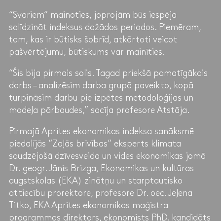
“Svariem” mainoties, joprojām būs iespēja
salīdzināt indeksus dažādos periodos. Piemēram,
tam, kas ir būtisks šobrīd, atkārtoti veicot
pašvērtējumu, būtiskums var mainīties.
“Šis bija pirmais solis. Tagad priekšā pamatīgākais
darbs – analizēsim darba grupā paveikto, kopā
turpināsim darbu pie izpētes metodoloģijas un
modeļa pārbaudes,” sacīja profesore Atstāja.
Pirmajā Aprites ekonomikas indeksa sanāksmē
piedalījās “Zaļās brīvības” eksperts klimata
saudzējošā dzīvesveida un vides ekonomikas jomā
Dr. geogr. Jānis Brizga, Ekonomikas un kultūras
augstskolas (EKA) zinātņu un starptautisko
attiecību prorektore, profesore Dr. oec. Jeļena
Titko, EKA Aprites ekonomikas maģistra
programmas direktors, ekonomists PhD. kandidāts