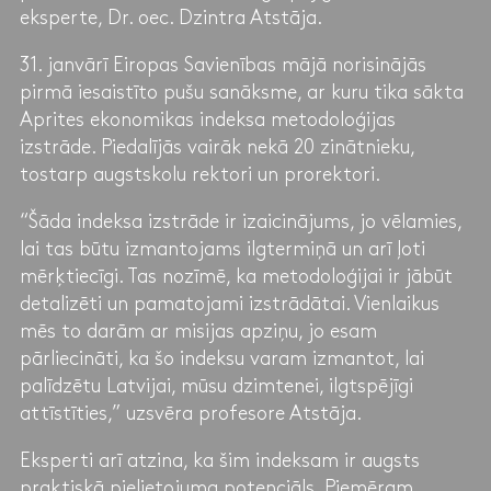
eksperte, Dr. oec. Dzintra Atstāja.
31. janvārī Eiropas Savienības mājā norisinājās
pirmā iesaistīto pušu sanāksme, ar kuru tika sākta
Aprites ekonomikas indeksa metodoloģijas
izstrāde. Piedalījās vairāk nekā 20 zinātnieku,
tostarp augstskolu rektori un prorektori.
“Šāda indeksa izstrāde ir izaicinājums, jo vēlamies,
lai tas būtu izmantojams ilgtermiņā un arī ļoti
mērķtiecīgi. Tas nozīmē, ka metodoloģijai ir jābūt
detalizēti un pamatojami izstrādātai. Vienlaikus
mēs to darām ar misijas apziņu, jo esam
pārliecināti, ka šo indeksu varam izmantot, lai
palīdzētu Latvijai, mūsu dzimtenei, ilgtspējīgi
attīstīties,” uzsvēra profesore Atstāja.
Eksperti arī atzina, ka šim indeksam ir augsts
praktiskā pielietojuma potenciāls. Piemēram,