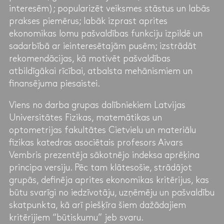
interesēm); popularizēt veiksmes stāstus un labās
prakses piemērus; labāk izprast aprites
ekonomikas lomu pašvaldības funkciju izpildē un
sadarbībā ar ieinteresētajām pusēm; izstrādāt
rekomendācijas, kā motivēt pašvaldības
atbildīgākai rīcībai, atbalsta mehānismiem un
finansējuma piesaistei.
Viens no darba grupas dalībniekiem Latvijas
Universitātes Fizikas, matemātikas un
optometrijas fakultātes Cietvielu un materiālu
fizikas katedras asociētais profesors Aivars
Vembris prezentēja sākotnējo indeksa aprēķina
principa versiju. Pēc tam klātesošie, strādājot
grupās, definēja aprites ekonomikas kritērijus, kas
būtu svarīgi no iedzīvotāju, uzņēmēju un pašvaldību
skatpunkta, kā arī piešķīra šiem dažādajiem
kritērijiem “būtiskumu” jeb svaru.