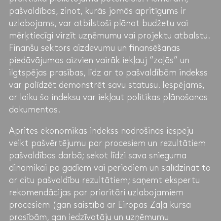
pašvaldības, zinot, kurās jomās apritīgums ir
uzlabojams, var atbilstoši plānot budžetu vai
mērķtiecīgi virzīt uzņēmumu vai projektu atbalstu.
Finanšu sektors aizdevumu un finansēšanas
piedāvājumos aizvien vairāk iekļauj “zaļās” un
ilgtspējas prasības, līdz ar to pašvaldībām indekss
var palīdzēt demonstrēt savu statusu. Iespējams,
ar laiku šo indeksu var iekļaut politikas plānošanas
dokumentos.
Aprites ekonomikas indekss nodrošinās iespēju
veikt pašvērtējumu par procesiem un rezultātiem
pašvaldības darbā; sekot līdzi sava snieguma
dinamikai pa gadiem vai periodiem un salīdzināt to
ar citu pašvaldību rezultātiem; saņemt ekspertu
rekomendācijas par prioritāri uzlabojamiem
procesiem (gan saistībā ar Eiropas Zaļā kursa
prasībām, gan iedzīvotāju un uzņēmumu