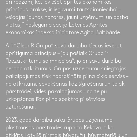
arī redzam, ka, ieviešot aprites ekonomikas
principus praksē, ir ieguvumi tautsaimniecībai –
veidojas jaunas nozares, jauni uzņēmumi un darba
vietas,” noslēgumā sacīja Latvijas Aprites
ekonomikas indeksa iniciatore Agita Baltbārde.
Arī “CleanR Grupa” savā darbībā tiecas ievērot
apritīguma principus – jau pašlaik Grupa ir
“bezatkritumu saimniecība”, jo ar savu darbību
nerada atkritumus. Grupas uzņēmumu sniegtajos
pakalpojumos tiek nodrošināts pilna cikla serviss –
no atkritumu savākšanas līdz šķirošanai un tālāk
pārstrādei, vides pakalpojumos – no telpu
uzkopšanas līdz pilna spektra pilsētvides
uzturēšanai.
2023. gadā darbību sāka Grupas uzņēmuma
plastmasas pārstrādes rūpnīca Ķekavā, tika
atklāts Latvijā pirmais būvgružu, būvmateriālu un