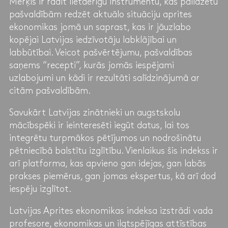
Mērķis ir radīt lietderīgu instrumentu, kas palīdzētu
pašvaldībām redzēt aktuālo situāciju aprites
ekonomikas jomā un saprast, kas ir jāuzlabo
kopējai Latvijas iedzīvotāju labklājībai un
labbūtībai. Veicot pašvērtējumu, pašvaldības
saņems “recepti”, kurās jomās iespējami
uzlabojumi un kādi ir rezultāti salīdzinājumā ar
citām pašvaldībām.
Savukārt Latvijas zinātnieki un augstskolu
mācībspēki ir ieinteresēti iegūt datus, lai tos
integrētu turpmākos pētījumos un nodrošinātu
pētniecībā balstītu izglītību. Vienlaikus šis indekss ir
arī platforma, kas apvieno gan idejas, gan labās
prakses piemērus, gan jomas ekspertus, kā arī dod
iespēju izglītot.
Latvijas Aprites ekonomikas indeksa izstrādi vada
profesore, ekonomikas un ilgtspējīgas attīstības