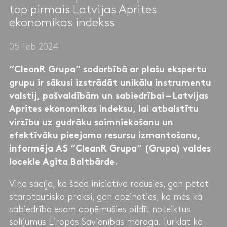
top pirmais Latvijas Aprites
ekonomikas indekss
05 Feb 2024
“CleanR Grupa” sadarbībā ar plašu ekspertu
grupu ir sākusi izstrādāt unikālu instrumentu
valstij, pašvaldībām un sabiedrībai – Latvijas
Aprites ekonomikas indeksu, lai atbalstītu
virzību uz gudrāku saimniekošanu un
efektīvāku pieejamo resursu izmantošanu,
informēja AS “CleanR Grupa” (Grupa) valdes
locekle Agita Baltbārde.
Viņa sacīja, ka šāda iniciatīva radusies, gan pētot
starptautisko praksi, gan apzinoties, ka mēs kā
sabiedrība esam apņēmušies pildīt noteiktus
solījumus Eiropas Savienības mērogā. Turklāt kā