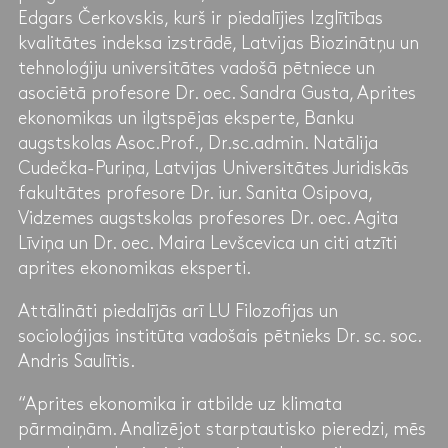
Edgars Čerkovskis, kurš ir piedalījies Izglītības
kvalitātes indeksa izstrādē, Latvijas Biozinātņu un
tehnoloģiju universitātes vadošā pētniece un
asociētā profesore Dr. oec. Sandra Gusta, Aprites
ekonomikas un ilgtspējas eksperte, Banku
augstskolas Asoc.Prof., Dr.sc.admin. Natālija
Cudečka-Puriņa, Latvijas Universitātes Juridiskās
fakultātes profesore Dr. iur. Sanita Osipova,
Vidzemes augstskolas profesores Dr. oec. Agita
Līviņa un Dr. oec. Maira Levšcevica un citi atzīti
aprites ekonomikas eksperti.
Attālināti piedalījās arī LU Filozofijas un
socioloģijas institūta vadošais pētnieks Dr. sc. soc.
Andris Saulītis.
“Aprites ekonomika ir atbilde uz klimata
pārmaiņām. Analizējot starptautisko pieredzi, mēs