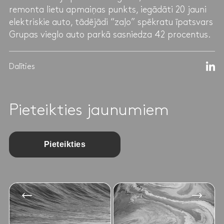
remonta lietu apmaiņas punkts, iegādāti 20 jauni
elektriskie auto, tādējādi “zaļo” spēkratu īpatsvars
Grupas vieglo auto parkā sasniedza 42 procentus.
Dalīties
Pieteikties jaunumiem
Pieteikties