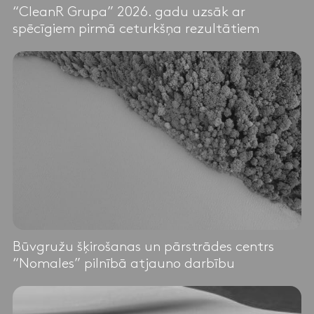
“CleanR Grupa” 2026. gadu uzsāk ar
spēcīgiem pirmā ceturkšņa rezultātiem
Būvgružu šķirošanas un pārstrādes centrs
“Nomales” pilnībā atjauno darbību