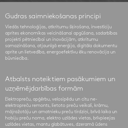
Gudras saimniekošanas principi
Viedās tehnoloģijas, atkritumu šķirošana, investīciju
aprites ekonomikas veicināšanai apgūšana, sadarbības
projekti pētniecībai un inovācijām, atkritumu
samazināšana, atjaunīgā enerģija, digitāla dokumentu
aprite un lietvedība, energoefektīvu ēku renovācija un
būvniecība.
Atbalsts noteiktiem pasākumiem un
uzņēmējdarbības formām
Elektropreču, apģērbu, velosipēdu un citu ne-
elektropreču remonts, lietoto preču veikali, krāmu,
mājražotāju un amatnieku preču tirdziņi, brīvā laika un
hobiju preču noma, elektro uzlādes vietas, brīvpieejas
uzlādes vietas, mantu glabātuves, dzeramā ūdens