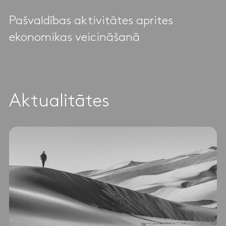
Pašvaldības aktivitātes aprites
ekonomikas veicināšanā
Aktualitātes