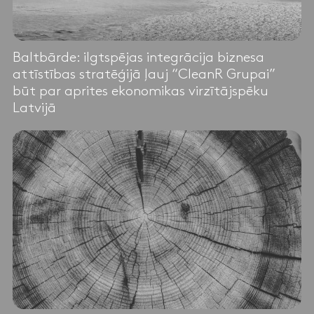
Baltbārde: ilgtspējas integrācija biznesa
attīstības stratēģijā ļauj “CleanR Grupai”
būt par aprites ekonomikas virzītājspēku
Latvijā