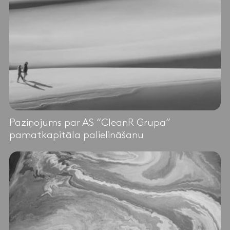
Paziņojums par AS “CleanR Grupa”
pamatkapitāla palielināšanu