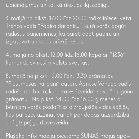
izaicinājumus un to, kā rīkoties ilgtspējīgi.
3. maijā no plkst. 17.00 līdz 20.00 māksliniece Iveta
Trence vadīs “Papīra darbnīcu”, kurā varēs apgūt
radošus paņēmienus, kā pārstrādāt papīru un
izgatavot unikālus priekšmetus.
4. maijā no plkst. 12.00 līdz 16.00 kopā ar “1836”
komandu svinēsim valsts svētkus.
5. maijā no plkst. 12.00 līdz. 13.30 grāmatas
“Plastmasas huligāni” autore Agnese Vanaga vadīs
radošo darbnīcu, kurā varēs izveidot savu “huligānu
grāmatu”. No plkst. 14.00 līdz 16.00 ģimenes ar
bērniem varēs piedalīties aizraujošās vides spēlēs,
kas palīdzēs uzzināt vairāk par dabas aizsardzību
un ilgtspējīgu dzīvesveidu.
Plašāka informācija pieejama ŠŪNAS mājaslapā –