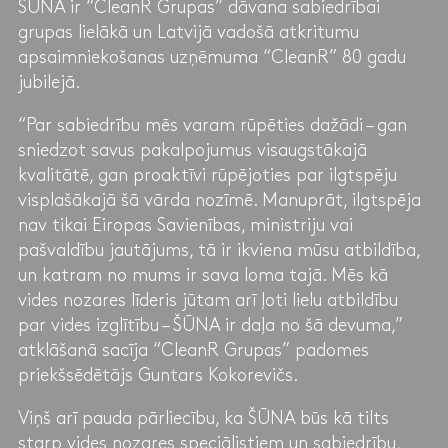
ŠŪNA ir “CleanR Grupas” dāvana sabiedrībai
grupas lielākā un Latvijā vadošā atkritumu
apsaimniekošanas uzņēmuma “CleanR” 80 gadu
jubilejā.
“Par sabiedrību mēs varam rūpēties dažādi – gan
sniedzot savus pakalpojumus visaugstākajā
kvalitātē, gan proaktīvi rūpējoties par ilgtspēju
visplašākajā šā vārda nozīmē. Manuprāt, ilgtspēja
nav tikai Eiropas Savienības, ministriju vai
pašvaldību jautājums, tā ir ikviena mūsu atbildība,
un katram no mums ir sava loma tajā. Mēs kā
vides nozares līderis jūtam arī ļoti lielu atbildību
par vides izglītību – ŠŪNA ir daļa no šā devuma,”
atklāšanā sacīja “CleanR Grupas” padomes
priekšsēdētājs Guntars Kokorevičs.
Viņš arī pauda pārliecību, ka ŠŪNA būs kā tilts
starp vides nozares speciālistiem un sabiedrību,