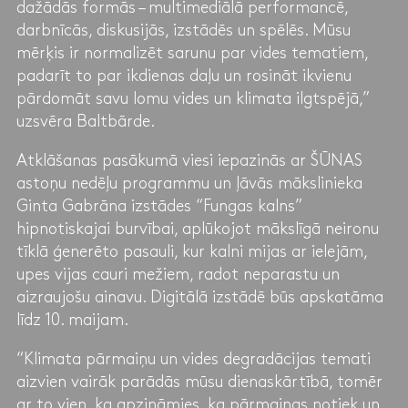
dažādās formās – multimediālā performancē,
darbnīcās, diskusijās, izstādēs un spēlēs. Mūsu
mērķis ir normalizēt sarunu par vides tematiem,
padarīt to par ikdienas daļu un rosināt ikvienu
pārdomāt savu lomu vides un klimata ilgtspējā,”
uzsvēra Baltbārde.
Atklāšanas pasākumā viesi iepazinās ar ŠŪNAS
astoņu nedēļu programmu un ļāvās mākslinieka
Ginta Gabrāna izstādes “Fungas kalns”
hipnotiskajai burvībai, aplūkojot mākslīgā neironu
tīklā ģenerēto pasauli, kur kalni mijas ar ielejām,
upes vijas cauri mežiem, radot neparastu un
aizraujošu ainavu. Digitālā izstādē būs apskatāma
līdz 10. maijam.
“Klimata pārmaiņu un vides degradācijas temati
aizvien vairāk parādās mūsu dienaskārtībā, tomēr
ar to vien, ka apzināmies, ka pārmaiņas notiek un