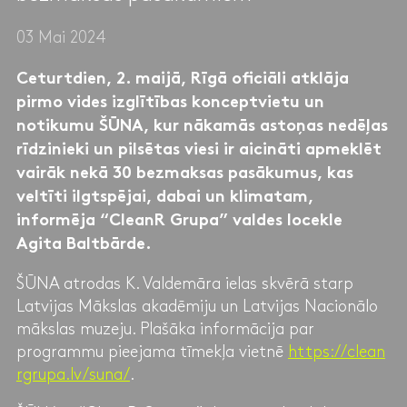
03 Mai 2024
Ceturtdien, 2. maijā, Rīgā oficiāli atklāja
pirmo vides izglītības konceptvietu un
notikumu ŠŪNA, kur nākamās astoņas nedēļas
rīdzinieki un pilsētas viesi ir aicināti apmeklēt
vairāk nekā 30 bezmaksas pasākumus, kas
veltīti ilgtspējai, dabai un klimatam,
informēja “CleanR Grupa” valdes locekle
Agita Baltbārde.
ŠŪNA atrodas K. Valdemāra ielas skvērā starp
Latvijas Mākslas akadēmiju un Latvijas Nacionālo
mākslas muzeju. Plašāka informācija par
programmu pieejama tīmekļa vietnē
https://clean
rgrupa.lv/suna/
.