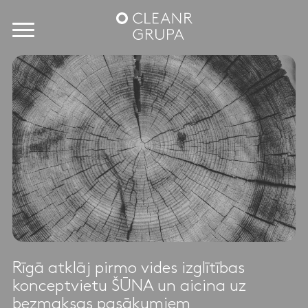
Rīgā atklāj pirmo vides izglītības
konceptvietu ŠŪNA un aicina uz
bezmaksas pasākumiem