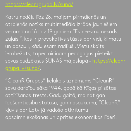
https://cleanrgrupa.lv/suna/
.
Katru nedēļu līdz 28. maijam pirmdienās un
otrdienās notiks multimediāla izrāde jauniešiem
vecumā no 16 līdz 19 gadiem “Es neesmu nekāds
zaļais!”, kas ir provokatīvs stāsts par vidi, klimatu
un pasauli, kādu esam radījuši. Vietu skaits
ierobežots, tāpēc aicinām pedagogus pieteikt
savus audzēkņus ŠŪNAS mājaslapā –
https://cleanr
grupa.lv/suna/
.
“CleanR Grupas” lielākais uzņēmums “CleanR”
savu darbību sāka 1944. gadā kā Rīgas pilsētas
attīrīšanas trests. Gadu gaitā, mainot gan
īpašumtiesību statusu, gan nosaukumu, “CleanR”
kļuvis par Latvijā vadošo atkritumu
apsaimniekošanas un aprites ekonomikas līderi.