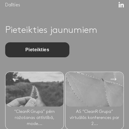
Dalīties
Pieteikties jaunumiem
Pieteikties
“CleanR Grupa” pērn
AS “CleanR Grupa”
ražošanas attīstībā,
virtuālās konferences par
mode...
2...