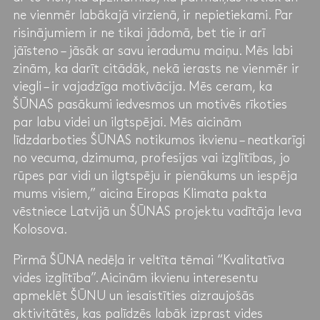
ne vienmēr labākajā virzienā, ir nepietiekami. Par
risinājumiem ir ne tikai jādomā, bet tie ir arī
jāīsteno – jāsāk ar savu ieradumu maiņu. Mēs labi
zinām, ka darīt citādāk, nekā ierasts ne vienmēr ir
viegli – ir vajadzīga motivācija. Mēs ceram, ka
ŠŪNAS pasākumi iedvesmos un motivēs rīkoties
par labu videi un ilgtspējai. Mēs aicinām
līdzdarboties ŠŪNAS notikumos ikvienu – neatkarīgi
no vecuma, dzimuma, profesijas vai izglītības, jo
rūpes par vidi un ilgtspēju ir pienākums un iespēja
mums visiem,” aicina Eiropas Klimata pakta
vēstniece Latvijā un ŠŪNAS projektu vadītāja Ieva
Kolosova.
Pirmā ŠŪNA nedēļa ir veltīta tēmai “Kvalitatīva
vides izglītība”. Aicinām ikvienu interesentu
apmeklēt ŠŪNU un iesaistīties aizraujošās
aktivitātēs, kas palīdzēs labāk izprast vides