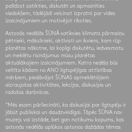
palīdzot satikties, diskutēt un apmainīties
viedokļiem, tādējādi veicinot izpratni par vides
izaicinājumiem un motivējot rīkoties.
Astoņās nedēļās ŠŪNĀ satiksies klimata pārmaiņu
pētnieki, mākslinieki, aktīvisti un ikviens, kam rūp
planētas nākotne, lai kopīgi diskutētu, iedvesmotu
un meklētu risinājumus mūsu planētas
aktuālākajiem izaicinājumiem. Katra nedēļa būs
veltīta kādam no ANO ilgtspējīgas attīstības
mērķiem, piedāvājot ŠŪNAS apmeklētājiem
aizraujošas aktivitātes, lekcijas, diskusijas un
radošas darbnīcas.
“Mēs esam pārliecināti, ka diskusijai par ilgtspēju ir
jābūt publiskai un daudzveidīgai. Tāpēc ŠŪNA nav
muzejs vai izstāde, bet gan notikumu kopums, kas
astoņās nedēļās aplūkos astoņas dažādas tēmas