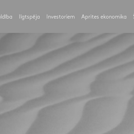
ldība
Ilgtspēja
Investoriem
Aprites ekonomika