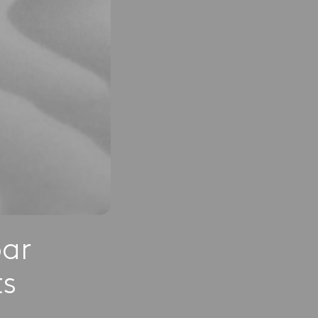
par
ts