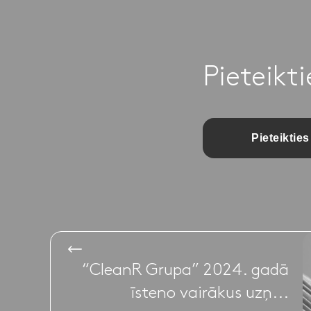
Pieteikt
Pieteikties
“CleanR Grupa” 2024. gadā
īsteno vairākus uzņ...