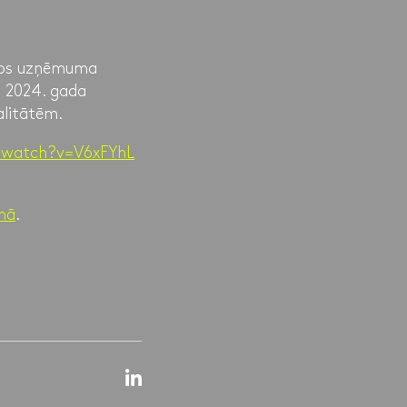
aros uzņēmuma
a 2024. gada
alitātēm.
/watch?v=V6xFYhL
umā
.