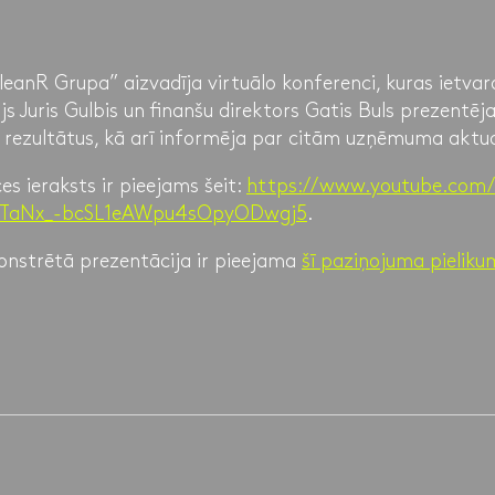
CleanR Grupa” aizvadīja virtuālo konferenci, kuras ietv
js Juris Gulbis un finanšu direktors Gatis Buls prezentēj
u rezultātus, kā arī informēja par citām uzņēmuma aktu
es ieraksts ir pieejams šeit:
https://www.youtube.com
X3TaNx_-bcSL1eAWpu4sOpyODwgj5
.
onstrētā prezentācija ir pieejama
šī paziņojuma pielik