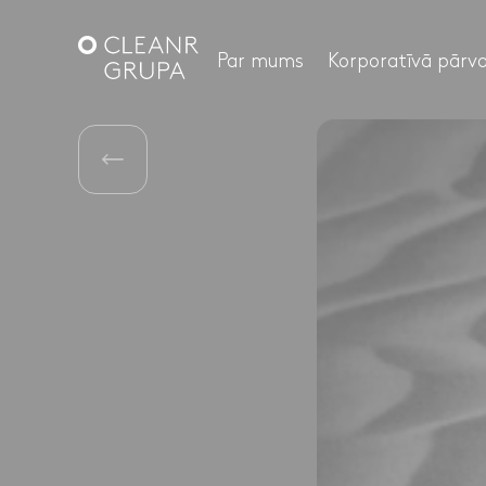
Par mums
Korporatīvā pārva