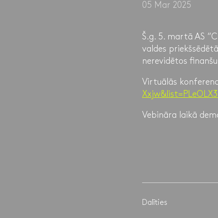
05 Mar 2025
Š.g. 5. martā AS “
valdes priekšsēdētā
nerevidētos finanš
Virtuālās konferenc
Xxjw&list=PLeOL
Vebināra laikā dem
Dalīties