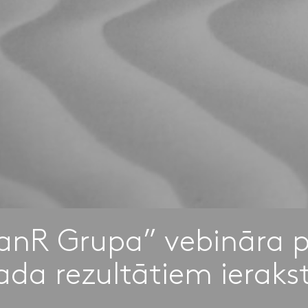
anR Grupa” vebināra 
ada rezultātiem ieraks