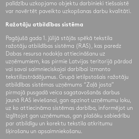
palīdzību uzkopjamo objektu darbinieki tiešsaistē
var novērtēt paveikto uzkopšanas darbu kvalitāti.
Ražotāju atbildības sistēma
Pagājušā gada 1. jūlijā stājās spēkā tekstila
ražotāju atbildības sistēma (RAS), kas paredz
Dabas resursa nodokļa attiecināšanu uz
uzņēmumiem, kas pirmie Latvijas teritorijā pārdod
vai savai saimnieciskajai darbībai izmanto
tekstilizstrādājumus. Grupā ietilpstošais ražotāju
atbildības sistēmas uzņēmums “Zaļā josta”
pirmajā pusgadā veica sagatavošanās darbus
jaunā RAS ieviešanai, gan apzinot uzņēmumu loku,
uz ko attiecināma sistēmas darbība, informējot un
izglītojot gan uzņēmumus, gan plašāku sabiedrību
par atbildīgu un korektu tekstila atkritumu
šķirošanu un apsaimniekošanu.