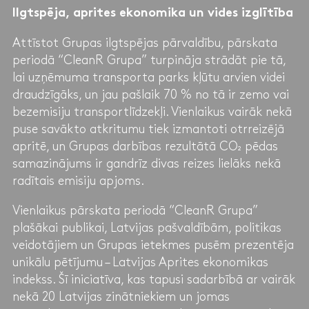
Ilgtspēja, aprites ekonomika un vides izglītība
Attīstot Grupas ilgtspējas pārvaldību, pārskata
periodā “CleanR Grupa” turpināja strādāt pie tā,
lai uzņēmuma transporta parks kļūtu arvien videi
draudzīgāks, un jau pašlaik 70 % no tā ir zemo vai
bezemisiju transportlīdzekļi. Vienlaikus vairāk nekā
puse savākto atkritumu tiek izmantoti otrreizējā
apritē, un Grupas darbības rezultātā CO₂ pēdas
samazinājums ir gandrīz divas reizes lielāks nekā
radītais emisiju apjoms.
Vienlaikus pārskata periodā “CleanR Grupa”
plašākai publikai, Latvijas pašvaldībām, politikas
veidotājiem un Grupas ietekmes pusēm prezentēja
unikālu pētījumu – Latvijas Aprites ekonomikas
indekss. Šī iniciatīva, kas tapusi sadarbībā ar vairāk
nekā 20 Latvijas zinātniekiem un jomas