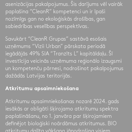
asenizācijas pakalpojumus. Šis darījums vēl vairāk
paplašina “CleanR” kompetenci un ir īpaši
nozīmīgs gan no ekoloģiskās drošības, gan
sabiedrības veselības perspektīvas.
Savukārt “CleanR Grupas” sastāvā esošais
uzņēmums “Vizii Urban” pārskata periodā
iegādājās 49% SIA “Tranzīts L” kapitāldaļu. Šī
investīcija veicinās uzņēmuma reģionālo izaugsmi
un kompetenču pārnesi, nodrošinot pakalpojumus
dažādās Latvijas teritorijās.
Atkritumu apsaimniekošana
Atkritumu apsaimniekošanas nozarē 2024. gads
iesākās ar obligāti šķirojamo atkritumu spektra
paplašināšanu, no 1. janvāra par šķirojamiem
definējot bioloģiski noārdāmus atkritumus. BIO
atkritumu dalīta vākšana jānodrošina visiem