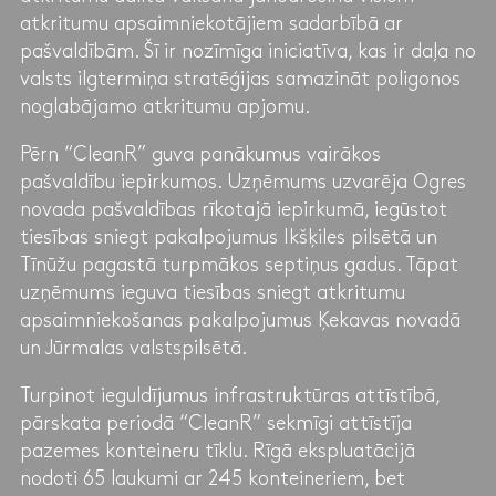
atkritumu apsaimniekotājiem sadarbībā ar
pašvaldībām. Šī ir nozīmīga iniciatīva, kas ir daļa no
valsts ilgtermiņa stratēģijas samazināt poligonos
noglabājamo atkritumu apjomu.
Pērn “CleanR” guva panākumus vairākos
pašvaldību iepirkumos. Uzņēmums uzvarēja Ogres
novada pašvaldības rīkotajā iepirkumā, iegūstot
tiesības sniegt pakalpojumus Ikšķiles pilsētā un
Tīnūžu pagastā turpmākos septiņus gadus. Tāpat
uzņēmums ieguva tiesības sniegt atkritumu
apsaimniekošanas pakalpojumus Ķekavas novadā
un Jūrmalas valstspilsētā.
Turpinot ieguldījumus infrastruktūras attīstībā,
pārskata periodā “CleanR” sekmīgi attīstīja
pazemes konteineru tīklu. Rīgā ekspluatācijā
nodoti 65 laukumi ar 245 konteineriem, bet