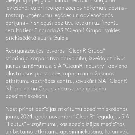
pieeja ilgtspējīgu un klimatneitrālu risinājumu
ieviešanā, kā arī reorganizācijas nākamais posms –
tostarp uzņēmumu iegādes un apvienošanās
darījumi – ir snieguši pozitīvu ietekmi uz finanšu
rezultātiem,” norāda AS “CleanR Grupa” valdes
priekšsēdētājs Juris Gulbis.
Reorganizācijas ietvaros “CleanR Grupa”
stiprināja korporatīvo pārvaldību, izveidojot divus
jaunus uzņēmumus. SIA “CleanR Industry” apvieno
plastmasas pārstrādes rūpnīcu un ražošanas
atkritumu apstrādes centru, savukārt SIA “CleanR
NĪ” pārņēma Grupas nekustamo īpašumu
apsaimniekošanu.
Nostiprinot pozīcijas atkritumu apsaimniekošanas
jomā, 2024. gada novembrī “CleanR” iegādājas SIA
“Lautus” – uzņēmumu, kas specializējas medicīnas
un bīstamo atkritumu apsaimniekošanā, kā arī veic