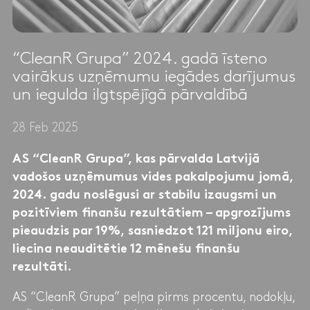
“CleanR Grupa” 2024. gadā īsteno
vairākus uzņēmumu iegādes darījumus
un iegulda ilgtspējīgā pārvaldībā
28 Feb 2025
AS “CleanR Grupa”, kas pārvalda Latvijā
vadošos uzņēmumus vides pakalpojumu jomā,
2024. gadu noslēgusi ar stabilu izaugsmi un
pozitīviem finanšu rezultātiem – apgrozījums
pieaudzis par 19%, sasniedzot 121 miljonu eiro,
liecina neauditētie 12 mēnešu finanšu
rezultāti.
AS “CleanR Grupa” peļņa pirms procentu, nodokļu,