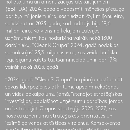
nolietojuma un amortizācijas atskaitījumiem
(EBITDA) 2024. gada divpadsmit mēnešos pieauga
par 5,5 miljoniem eiro, sasniedzot 25,1 miljonu eiro,
salīdzinot ar 2023. gadu, kad rādītājs bija 19,6
miljoni eiro. Kā viens no lielajiem Latvijas
uzņēmumiem, kas nodarbina vairāk nekā 1800
darbinieku, “CleanR Grupa” 2024. gadā nodokļos
samaksājusi 23,3 miljonus eiro, kas veido būtisku
ieguldījumu valsts tautsaimniecībā un ir par 17%
vairāk nekā 2023. gadā.
“2024. gadā “CleanR Grupa” turpināja nostiprināt
savas līderpozīcijas atkritumu apsaimniekošanas
un vides pakalpojumu jomā, īstenojot stratēģiskas
investīcijas, paplašinot uzņēmumu darbības jomas
un izstrādājot Grupas stratēģiju 2025–2027, kas
nosaka uzņēmuma stratēģiskās prioritātes un
iezīmē galvenos attīstības virzienus. Konsekventa