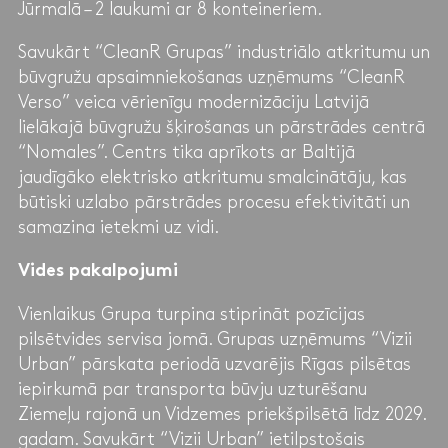
Jūrmalā – 2 laukumi ar 8 konteineriem.
Savukārt “CleanR Grupas” industriālo atkritumu un
būvgružu apsaimniekošanas uzņēmums “CleanR
Verso” veica vērienīgu modernizāciju Latvijā
lielākajā būvgružu šķirošanas un pārstrādes centrā
“Nomales”. Centrs tika aprīkots ar Baltijā
jaudīgāko elektrisko atkritumu smalcinātāju, kas
būtiski uzlabo pārstrādes procesu efektivitāti un
samazina ietekmi uz vidi.
Vides pakalpojumi
Vienlaikus Grupa turpina stiprināt pozīcijas
pilsētvides servisa jomā. Grupas uzņēmums “Vizii
Urban” pārskata periodā uzvarējis Rīgas pilsētas
iepirkumā par transporta būvju uzturēšanu
Ziemeļu rajonā un Vidzemes priekšpilsētā līdz 2029.
gadam. Savukārt “Vizii Urban” ietilpstošais