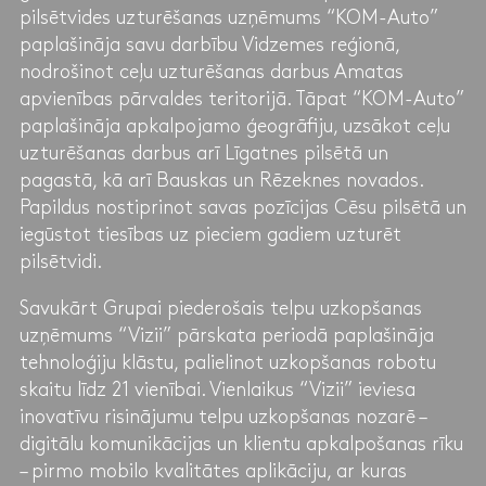
pilsētvides uzturēšanas uzņēmums “KOM-Auto”
paplašināja savu darbību Vidzemes reģionā,
nodrošinot ceļu uzturēšanas darbus Amatas
apvienības pārvaldes teritorijā. Tāpat “KOM-Auto”
paplašināja apkalpojamo ģeogrāfiju, uzsākot ceļu
uzturēšanas darbus arī Līgatnes pilsētā un
pagastā, kā arī Bauskas un Rēzeknes novados.
Papildus nostiprinot savas pozīcijas Cēsu pilsētā un
iegūstot tiesības uz pieciem gadiem uzturēt
pilsētvidi.
Savukārt Grupai piederošais telpu uzkopšanas
uzņēmums “Vizii” pārskata periodā paplašināja
tehnoloģiju klāstu, palielinot uzkopšanas robotu
skaitu līdz 21 vienībai. Vienlaikus “Vizii” ieviesa
inovatīvu risinājumu telpu uzkopšanas nozarē –
digitālu komunikācijas un klientu apkalpošanas rīku
– pirmo mobilo kvalitātes aplikāciju, ar kuras