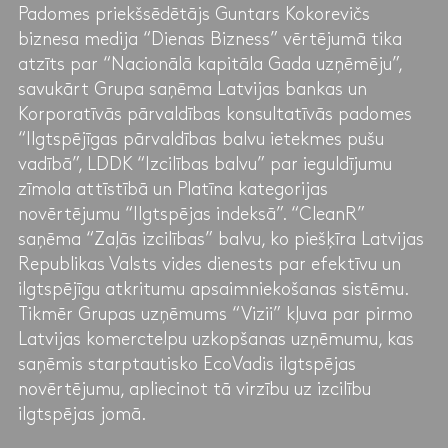
Padomes priekšsēdētājs Guntars Kokorevičs
biznesa medija “Dienas Bizness” vērtējumā tika
atzīts par “Nacionālā kapitāla Gada uzņēmēju”,
savukārt Grupa saņēma Latvijas bankas un
Korporatīvās pārvaldības konsultatīvās padomes
“Ilgtspējīgas pārvaldības balvu ietekmes pušu
vadībā”, LDDK “Izcilības balvu” par ieguldījumu
zīmola attīstībā un Platīna kategorijas
novērtējumu “Ilgtspējas indeksā”. “CleanR”
saņēma “Zaļās izcilības” balvu, ko piešķīra Latvijas
Republikas Valsts vides dienests par efektīvu un
ilgtspējīgu atkritumu apsaimniekošanas sistēmu.
Tikmēr Grupas uzņēmums “Vizii” kļuva par pirmo
Latvijas komerctelpu uzkopšanas uzņēmumu, kas
saņēmis starptautisko EcoVadis ilgtspējas
novērtējumu, apliecinot tā virzību uz izcilību
ilgtspējas jomā.