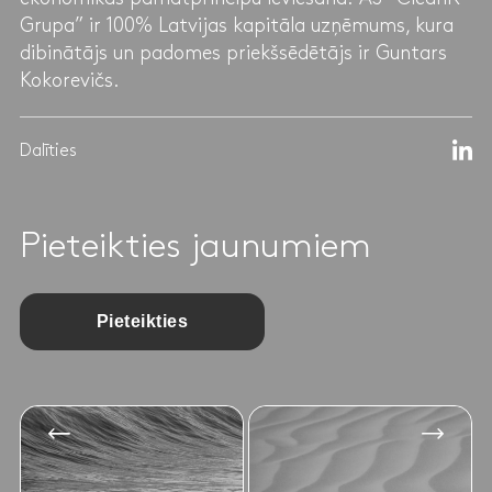
Grupa” ir 100% Latvijas kapitāla uzņēmums, kura
dibinātājs un padomes priekšsēdētājs ir Guntars
Kokorevičs.
Dalīties
Pieteikties jaunumiem
Pieteikties