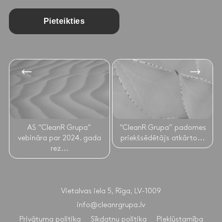
Pieteikties
AS “CleanR Grupa”
“CleanR Grupa” padomes
vebināra par 2024. gada
priekšsēdētājs atkārto...
rez...
Vietalvas iela 5, Rīga, LV-1009
info@cleanrgrupa.lv
Privātuma politika
Sīkdatņu politika
Piekļūstamība