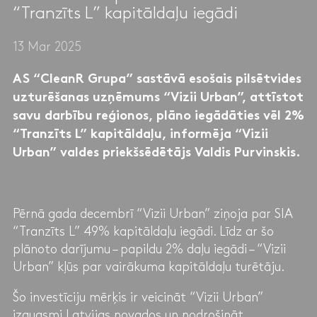
“Tranzīts L” kapitāldaļu iegādi
13 Mar 2025
AS “CleanR Grupa” sastāvā esošais pilsētvides
uzturēšanas uzņēmums “Vizii Urban”, attīstot
savu darbību reģionos, plāno iegādāties vēl 2%
“Tranzīts L” kapitāldaļu, informēja “Vizii
Urban” valdes priekšsēdētājs Valdis Purvinskis.
Pērnā gada decembrī “Vizii Urban” ziņoja par SIA
“Tranzīts L” 49% kapitāldaļu iegādi. Līdz ar šo
plānoto darījumu – papildu 2% daļu iegādi – “Vizii
Urban” kļūs par vairākuma kapitāldaļu turētāju.
Šo investīciju mērķis ir veicināt “Vizii Urban”
izaugsmi Latvijas novados un nodrošināt