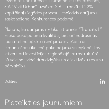
Ievērojot Konkurences likumā noteiktās prasības,
SIA “Vizii Urban”, uzsākot SIA “Tranzīts L” 2%
kapitāldaļu iegādes procesu, iesniedzis darījumu
saskaņošanai Konkurences padomē.
Plānots, ka darījums ne tikai stiprinās “Tranzīts L”
esošo pakalpojumu kvalitāti, bet arī nodrošinās
jaunu tehnoloģisko risinājumu ieviešanu un
izmantošanu ikdienā pakalpojumu sniegšanā. Tas
ietvers arī investīcijas reģionālajā infrastruktūrā,
tā veicinot videi draudzīgāku un efektīvāku resursu
pārvaldību.
Dalīties
Pieteikties jaunumiem