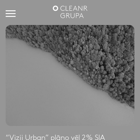
“Vizii Urban” plāno vēl 2% SIA