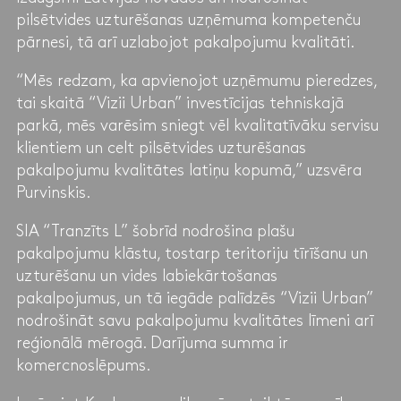
pilsētvides uzturēšanas uzņēmuma kompetenču
pārnesi, tā arī uzlabojot pakalpojumu kvalitāti.
“Mēs redzam, ka apvienojot uzņēmumu pieredzes,
tai skaitā “Vizii Urban” investīcijas tehniskajā
parkā, mēs varēsim sniegt vēl kvalitatīvāku servisu
klientiem un celt pilsētvides uzturēšanas
pakalpojumu kvalitātes latiņu kopumā,” uzsvēra
Purvinskis.
SIA “Tranzīts L” šobrīd nodrošina plašu
pakalpojumu klāstu, tostarp teritoriju tīrīšanu un
uzturēšanu un vides labiekārtošanas
pakalpojumus, un tā iegāde palīdzēs “Vizii Urban”
nodrošināt savu pakalpojumu kvalitātes līmeni arī
reģionālā mērogā. Darījuma summa ir
komercnoslēpums.