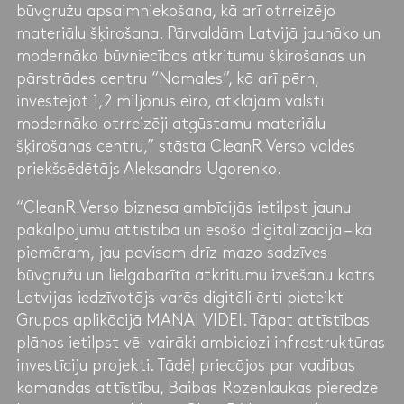
būvgružu apsaimniekošana, kā arī otrreizējo
materiālu šķirošana. Pārvaldām Latvijā jaunāko un
modernāko būvniecības atkritumu šķirošanas un
pārstrādes centru “Nomales”, kā arī pērn,
investējot 1,2 miljonus eiro, atklājām valstī
modernāko otrreizēji atgūstamu materiālu
šķirošanas centru,” stāsta CleanR Verso valdes
priekšsēdētājs Aleksandrs Ugorenko.
“CleanR Verso biznesa ambīcijās ietilpst jaunu
pakalpojumu attīstība un esošo digitalizācija – kā
piemēram, jau pavisam drīz mazo sadzīves
būvgružu un lielgabarīta atkritumu izvešanu katrs
Latvijas iedzīvotājs varēs digitāli ērti pieteikt
Grupas aplikācijā MANAI VIDEI. Tāpat attīstības
plānos ietilpst vēl vairāki ambiciozi infrastruktūras
investīciju projekti. Tādēļ priecājos par vadības
komandas attīstību, Baibas Rozenlaukas pieredze