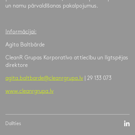
un namu pārvaldīšanas pakalpojumus.
Informācijai:
Agita Baltbārde
CleanR Grupas Korporatīvo attiecību un Ilgtspējas
direktore
agita.baltbarde@cleanrgrupa.lv
| 29 133 073
www.cleanrgrupa.lv
Dalīties