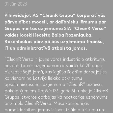
01 Jūn 2023
Pilnveidojot AS “CleanR Grupa” korporatīvās
pārvaldības modeli, ar dalībnieku lēmumu par
Grupas meitas uzņēmuma SIA “CleanR Verso”
valdes locekli iecelta Baiba Rozenlauka.
Rozenlaukas pārziņā būs uzņēmuma finanšu,
IT un administratīvā atbalsta jomas.
“CleanR Verso ir jauns vārds industriālo atkritumu
nozarē, tomēr uzņēmumam ir vairāk kā 20 gadu
pieredze šajā jomā, kas iegūta līdz šim darbojoties
kā vienam no Latvijā lielākā atkritumu
apsaimniekošanas uzņēmuma “CleanR” biznesa
pakalpojumiem. Kopš 2023. gada šī funkcija CleanR
Grupas ietvaros darbojas kā neatkarīgs uzņēmums
ar zīmolu CleanR Verso. Mūsu kompānijas
pamatdarbības jomas ir industriālo atkritumu un