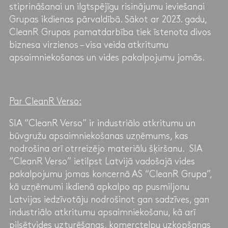
stiprināšanai un ilgtspējīgu risinājumu ieviešanai
Grupas ikdienas pārvaldībā. Sākot ar 2023. gadu,
CleanR Grupas pamatdarbība tiek īstenota divos
biznesa virzienos – visa veida atkritumu
apsaimniekošanas un vides pakalpojumu jomās.
Par CleanR Verso:
SIA “CleanR Verso” ir industriālo atkritumu un
būvgružu apsaimniekošanas uzņēmums, kas
nodrošina arī otrreizējo materiālu šķiršanu. SIA
“CleanR Verso” ietilpst Latvijā vadošajā vides
pakalpojumu jomas koncernā AS “CleanR Grupa”,
kā uzņēmumi ikdienā apkalpo ap pusmiljonu
Latvijas iedzīvotāju nodrošinot gan sadzīves, gan
industriālo atkritumu apsaimniekošanu, kā arī
pilsētvides uzturēšanas, komerctelpu uzkopšanas