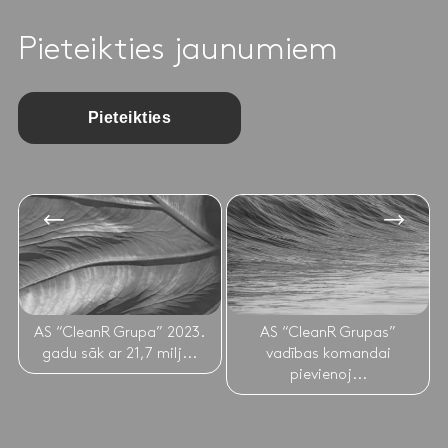
Pieteikties jaunumiem
Pieteikties
AS “CleanR Grupa” 2023.
AS “CleanR Grupas”
gadu sāk ar 21,7 milj...
vadības komandai
pievienoj...