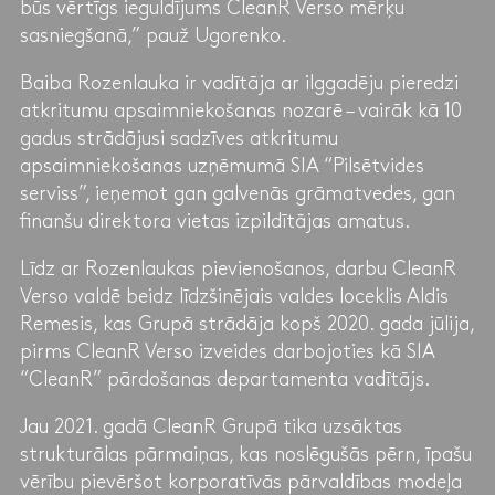
būs vērtīgs ieguldījums CleanR Verso mērķu
sasniegšanā,” pauž Ugorenko.
Baiba Rozenlauka ir vadītāja ar ilggadēju pieredzi
atkritumu apsaimniekošanas nozarē – vairāk kā 10
gadus strādājusi sadzīves atkritumu
apsaimniekošanas uzņēmumā SIA “Pilsētvides
serviss”, ieņemot gan galvenās grāmatvedes, gan
finanšu direktora vietas izpildītājas amatus.
Līdz ar Rozenlaukas pievienošanos, darbu CleanR
Verso valdē beidz līdzšinējais valdes loceklis Aldis
Remesis, kas Grupā strādāja kopš 2020. gada jūlija,
pirms CleanR Verso izveides darbojoties kā SIA
“CleanR” pārdošanas departamenta vadītājs.
Jau 2021. gadā CleanR Grupā tika uzsāktas
strukturālas pārmaiņas, kas noslēgušās pērn, īpašu
vērību pievēršot korporatīvās pārvaldības modeļa