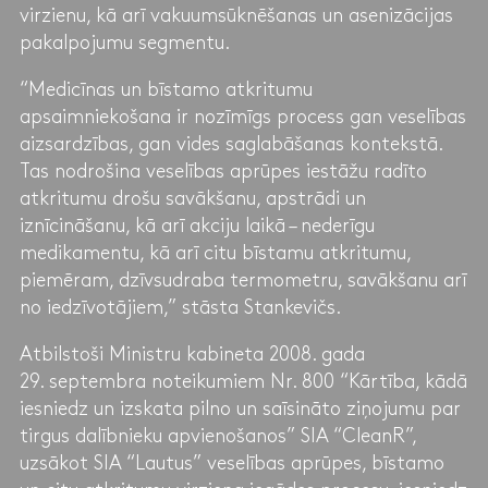
virzienu, kā arī vakuumsūknēšanas un asenizācijas
pakalpojumu segmentu.
“Medicīnas un bīstamo atkritumu
apsaimniekošana ir nozīmīgs process gan veselības
aizsardzības, gan vides saglabāšanas kontekstā.
Tas nodrošina veselības aprūpes iestāžu radīto
atkritumu drošu savākšanu, apstrādi un
iznīcināšanu, kā arī akciju laikā – nederīgu
medikamentu, kā arī citu bīstamu atkritumu,
piemēram, dzīvsudraba termometru, savākšanu arī
no iedzīvotājiem,” stāsta Stankevičs.
Atbilstoši Ministru kabineta 2008. gada
29. septembra noteikumiem Nr. 800 “Kārtība, kādā
iesniedz un izskata pilno un saīsināto ziņojumu par
tirgus dalībnieku apvienošanos” SIA “CleanR”,
uzsākot SIA “Lautus” veselības aprūpes, bīstamo