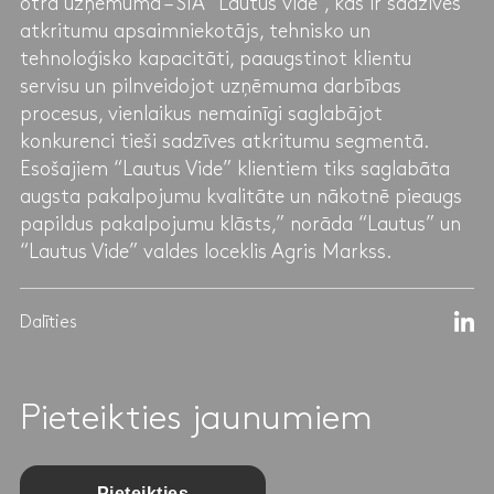
otra uzņēmuma – SIA “Lautus vide”, kas ir sadzīves
atkritumu apsaimniekotājs, tehnisko un
tehnoloģisko kapacitāti, paaugstinot klientu
servisu un pilnveidojot uzņēmuma darbības
procesus, vienlaikus nemainīgi saglabājot
konkurenci tieši sadzīves atkritumu segmentā.
Esošajiem “Lautus Vide” klientiem tiks saglabāta
augsta pakalpojumu kvalitāte un nākotnē pieaugs
papildus pakalpojumu klāsts,” norāda “Lautus” un
“Lautus Vide” valdes loceklis Agris Markss.
Dalīties
Pieteikties jaunumiem
Pieteikties