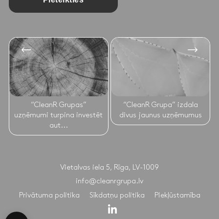
“CleanR Grupas”
“CleanR Grupa” izdala
uzņēmumi turpina investēt
divus jaunus uzņēmumus
aut...
Vietalvas iela 5, Rīga, LV-1009
info@cleanrgrupa.lv
Privātuma politika
Sīkdatņu politika
Piekļūstamība