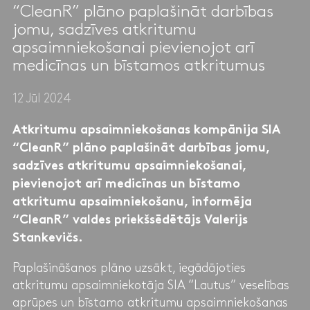
“CleanR” plāno paplašināt darbības
jomu, sadzīves atkritumu
apsaimniekošanai pievienojot arī
medicīnas un bīstamos atkritumus
12 Jūl 2024
Atkritumu apsaimniekošanas kompānija SIA
“CleanR” plāno paplašināt darbības jomu,
sadzīves atkritumu apsaimniekošanai,
pievienojot arī medicīnas un bīstamo
atkritumu apsaimniekošanu, informēja
“CleanR” valdes priekšsēdētājs Valerijs
Stankevičs.
Paplašināšanos plāno uzsākt, iegādājoties
atkritumu apsaimniekotāja SIA “Lautus” veselības
aprūpes un bīstamo atkritumu apsaimniekošanas