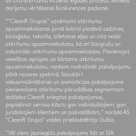
un citu atkritumu virziena iegādes procesu, iesniedz
darījumu vērtēšanai Konkurences padomē.
““CleanR Grupas” uzņēmumi atkritumu
apsaimniekošanas jomā šobrīd piedāvā sadzīves,
bioloģisko, tekstila, izlietotas eļļas un cita veida
atkritumu apsaimniekošanu, kā arī būvgružu un
industriālo atkritumu apsaimniekošanu. Pievienojot
veselības aprūpes un bīstamo atkritumu
apsaimniekošanu, varēsim nodrošināt pakalpojumu
pilnā nozares spektrā. Savukārt
vakuumsūknēšanas un asenizācijas pakalpojuma
pievienošana atkritumu pārvaldības segmentam
dažādos CleanR sniegtos pakalpojumus,
paplašinot servisa klāstu gan individuālajiem, gan
juridiskajiem klientiem un pašvaldībām,” norāda AS
“CleanR Grupa” valdes priekšsēdētājs Gulbis.
“Vēl viens jauniegūts pakalpojums līdz ar SIA