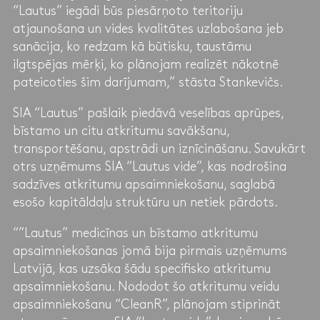
“Lautus” iegādi būs piesārņoto teritoriju
atjaunošana un vides kvalitātes uzlabošana jeb
sanācija, ko redzam kā būtisku, taustāmu
ilgtspējas mērķi, ko plānojam realizēt nākotnē
pateicoties šim darījumam,” stāsta Stankevičs.
SIA “Lautus” pašlaik piedāvā veselības aprūpes,
bīstamo un citu atkritumu savākšanu,
transportēšanu, apstrādi un iznīcināšanu. Savukārt
otrs uzņēmums SIA “Lautus vide”, kas nodrošina
sadzīves atkritumu apsaimniekošanu, saglabā
esošo kapitāldaļu struktūru un netiek pārdots.
“”Lautus” medicīnas un bīstamo atkritumu
apsaimniekošanas jomā bija pirmais uzņēmums
Latvijā, kas uzsāka šādu specifisko atkritumu
apsaimniekošanu. Nododot šo atkritumu veidu
apsaimniekošanu “CleanR”, plānojam stiprināt