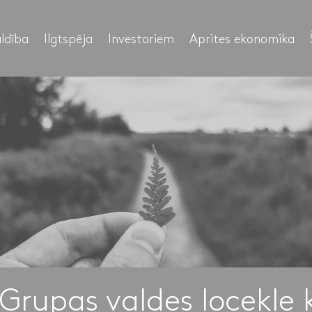
ldība
Ilgtspēja
Investoriem
Aprites ekonomika
Grupas valdes locekle k