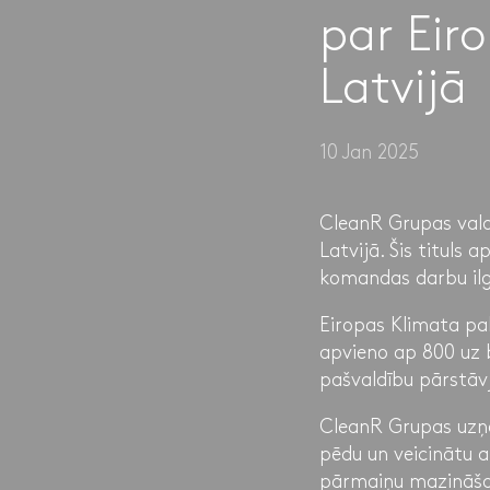
par Eir
Latvijā
10 Jan 2025
CleanR Grupas vald
Latvijā. Šis tituls 
komandas darbu ilgt
Eiropas Klimata pak
apvieno ap 800 uz b
pašvaldību pārstāvji
CleanR Grupas uzņēm
pēdu un veicinātu a
pārmaiņu mazināšan