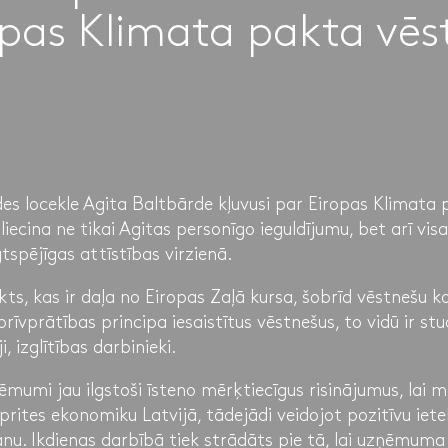
opas Klimata pakta vēs
es locekle Agita Baltbārde kļuvusi par Eiropas Klimata 
apliecina ne tikai Agitas personīgo ieguldījumu, bet arī v
spējīgas attīstības virzienā.
ts, kas ir daļa no Eiropas Zaļā kursa, šobrīd vēstnešu k
rīvprātības principa iesaistītus vēstnešus, to vidū ir stu
, izglītības darbinieki.
umi jau ilgstoši īsteno mērķtiecīgus risinājumus, lai 
prites ekonomiku Latvijā, tādejādi veidojot pozitīvu iet
u. Ikdienas darbībā tiek strādāts pie tā, lai uzņēmuma