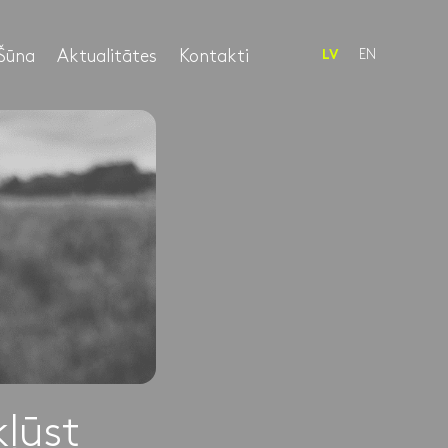
Šūna
Aktualitātes
Kontakti
EN
LV
ļūst