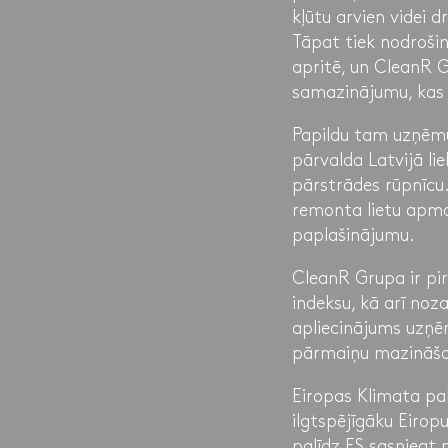
kļūtu arvien videi 
Tāpat tiek nodrošin
apritē, un CleanR 
samazinājumu, kas ir
Papildu tam uzņēmu
pārvalda Latvijā l
pārstrādes rūpnīcu.
remonta lietu apmai
paplašinājumu.
CleanR Grupa ir pi
indeksu, kā arī noz
apliecinājums uzņē
pārmaiņu mazināš
Eiropas Klimata pakt
ilgtspējīgāku Eirop
palīdz ES sasniegt 