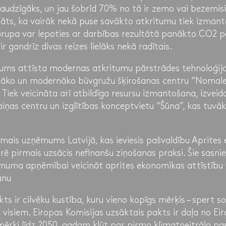
draudzīgāks, un jau šobrīd 70% no tā ir zemo vai bezemisij
āts, ka vairāk nekā puse savākto atkritumu tiek izmanto
Grupa var lepoties ar darbības rezultātā panākto CO2 
 gandrīz divas reizes lielāks nekā radītais.
ms attīsta modernas atkritumu pārstrādes tehnoloģija
ielāko un modernāko būvgružu šķirošanas centru “Nomal
 Tiek veicināta arī atbildīga resursu izmantošana, izveid
ņas centru un izglītības konceptvietu “Šūna”, kas tuvāk
rmais uzņēmums Latvijā, kas ieviesis pašvaldību Aprites
arē pirmais uzsācis nefinanšu ziņošanas praksi. Šie sasn
muma apņēmībai veicināt aprites ekonomikas attīstību 
anu
s ir cilvēku kustība, kuru vieno kopīgs mērķis – spert soļ
u visiem. Eiropas Komisijas uzsāktais pakts ir daļa no Ei
mērķi līdz 2050. gadam kļūt par pirmo klimatneitrālo pas