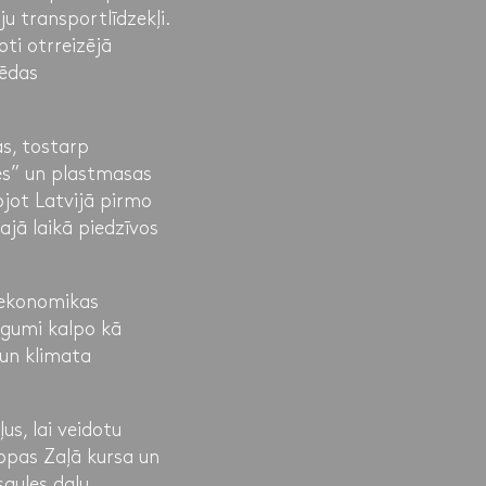
u transportlīdzekļi.
ti otrreizējā
pēdas
s, tostarp
es” un plastmasas
ojot Latvijā pirmo
ajā laikā piedzīvos
 ekonomikas
iegumi kalpo kā
un klimata
us, lai veidotu
ropas Zaļā kursa un
aules daļu.