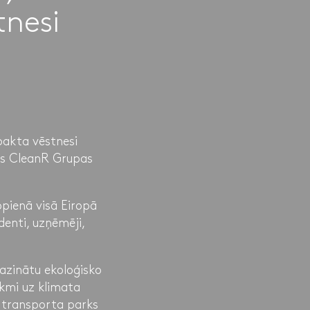
tnesi
pakta vēstnesi
isas CleanR Grupas
opienā visā Eiropā
denti, uzņēmēji,
mazinātu ekoloģisko
ekmi uz klimata
 transporta parks