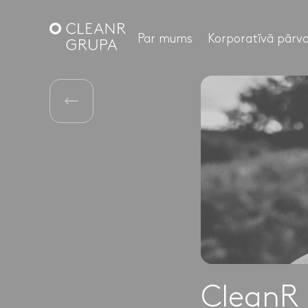
Par mums
Korporatīvā pārva
CleanR 