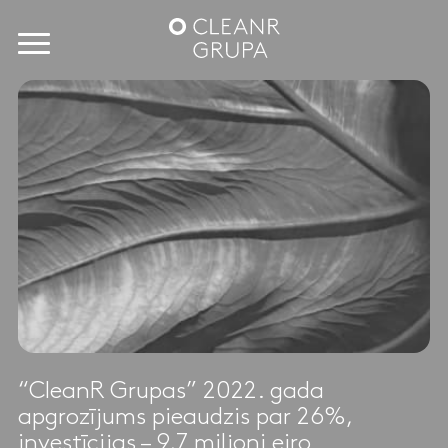
“CleanR Grupas” 2022. gada
apgrozījums pieaudzis par 26%,
investīcijas – 9,7 miljoni eiro