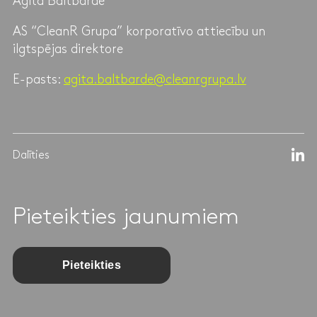
Agita Baltbārde
AS “CleanR Grupa” korporatīvo attiecību un
ilgtspējas direktore
E-pasts:
agita.baltbarde@cleanrgrupa.lv
Dalīties
Pieteikties jaunumiem
Pieteikties