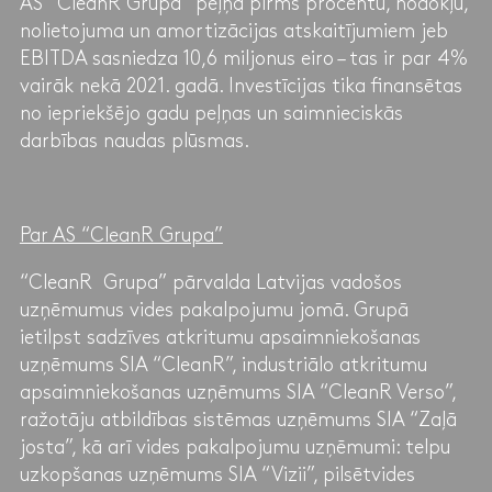
AS “CleanR Grupa” peļņa pirms procentu, nodokļu,
nolietojuma un amortizācijas atskaitījumiem jeb
EBITDA sasniedza 10,6 miljonus eiro – tas ir par 4%
vairāk nekā 2021. gadā. Investīcijas tika finansētas
no iepriekšējo gadu peļņas un saimnieciskās
darbības naudas plūsmas.
Par AS “CleanR Grupa”
“CleanR Grupa” pārvalda Latvijas vadošos
uzņēmumus vides pakalpojumu jomā. Grupā
ietilpst sadzīves atkritumu apsaimniekošanas
uzņēmums SIA “CleanR”, industriālo atkritumu
apsaimniekošanas uzņēmums SIA “CleanR Verso”,
ražotāju atbildības sistēmas uzņēmums SIA “Zaļā
josta”, kā arī vides pakalpojumu uzņēmumi: telpu
uzkopšanas uzņēmums SIA “Vizii”, pilsētvides