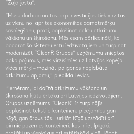
“Zaļā josta”.
“Mūsu darbība un tostarp investīcijas tiek virzītas
uz vienu no aprites ekonomikas pamatmērķu
sasniegšanu, proti, paplašināt dalītu atkritumu
vākšanu un šķirošanu. Mēs esam pārliecināti, ka
padarot šo sistēmu ērtu iedzīvotājiem un turpinot
modernizēt “CleanR Grupas” uzņēmumu sniegtos
pakalpojumus, mēs virzīsimies uz Latvijas kopējo
vides mērķi – mazināt poligonos noglabāto
atkritumu apjomu,” piebilda Levics.
Piemēram, lai dalītā atkritumu vākšana un
šķirošana kļūtu ērtāka arī Latvijas iedzīvotājiem,
Grupas uzņēmums “CleanR” ir turpinājis
paplašināt tekstila konteineru pieejamību gan
Rīgā, gan ārpus tās. Turklāt Rīgā uzstādīti arī
pirmie pazemes konteineri, kas ir ietilpīgāki,
drošāki un vienlaikus arī estētiskāki vidē. Tāpat