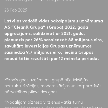
28 Feb 2023
Latvijas vadošā vides pakalpojumu uzņēmuma
AS “CleanR Grupa” (Grupa) 2022. gada
apgrozījums, salīdzinot ar 2021. gadu,
pieaudzis par 26% sasniedzot 68 miljonus eiro,
savukārt investīcijas Grupas uzņēmumos
sasniedza 9,7 miljonus eiro, liecina Grupas
neauditētie rezultāti par 12 mēnešu periodu.
Pērnais gads uzņēmumu grupā bija iekšējās
restrukturizācijas, modernizācijas un korporatīvās
pārvaldības pilnveides gads.
“Nodalījām biznesa virzienus – atkritumu