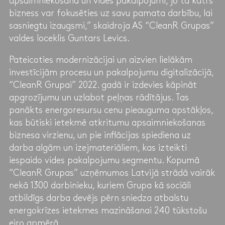
apsaimniekošana un vides pakalpojumi, jo tā katrs
bizness var fokusēties uz savu pamata darbību, lai
sasniegtu izaugsmi,” skaidroja AS “CleanR Grupas”
valdes loceklis Guntars Levics.
Pateicoties modernizācijai un aizvien lielākām
investīcijām procesu un pakalpojumu digitalizācijā,
“CleanR Grupai” 2022. gadā ir izdevies kāpināt
apgrozījumu un uzlabot peļņas rādītājus. Tas
panākts energoresursu cenu pieauguma apstākļos,
kas būtiski ietekmē atkritumu apsaimniekošanas
biznesa virzienu, un pie inflācijas spiediena uz
darba algām un izejmateriāliem, kas izteikti
iespaido vides pakalpojumu segmentu. Kopumā
“CleanR Grupas” uzņēmumos Latvijā strādā vairāk
nekā 1300 darbinieku, kuriem Grupa kā sociāli
atbildīgs darba devējs pērn sniedza atbalstu
energokrīzes ietekmes mazināšanai 240 tūkstošu
eiro apmērā.