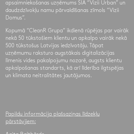
apsaimniekošanas uzņēmums SIA “Vizii Urban” un
daudzdzīvokļu namu pārvaldīšanas zīmols “Vizii
Domus”.
Kopumā “CleanR Grupa” ikdienā rūpējas par vairāk
nekā 50 tūkstošiem klientu un apkalpo vairāk nekā
500 tūkstošus Latvijas iedzīvotāju. Tāpat
uzņēmumu raksturo augstākais digitalizācijas
līmenis vides pakalpojumu nozarē, augsts klientu
apkalpošanas standarts, kā arī līderība ilgtspējas
un klimata neitralitātes jautājumos.
Papildu informācija plašsaziņas līdzekļu
pārstāvjiem: