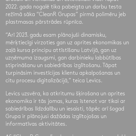
2022. gada nogalē tika pabeigta un darbu testa
režīmā sāka “CleanR Grupas” pirmā polimēru jeb
plastmasas pārstrādes rūpnīca.
“Arī 2023. gadu esam plānojuši dinamisku,
mērķtiecīgi virzoties gan uz aprites ekonomikas un
zaļā kursa principu attīstīšanu Latvijā, gan uz
uzņēmuma izaugsmi, gan darbinieku labbūtības
stiprināšanu un sabiedrības izglītošanu. Tāpat
turpināsim investīcijas klientu apkalpošanas un
citu procesu digitalizācijā,” teica Levics.
Levics uzsvēra, ka atkritumu šķirošana un aprites
ekonomika ir tās jomas, kuras īstenot var tikai ar
sabiedrības līdzdalību un iesaisti, tāpēc arī šogad
Grupa ir plānojusi dažādas izglītojošas un
informatīvas aktivitātes.