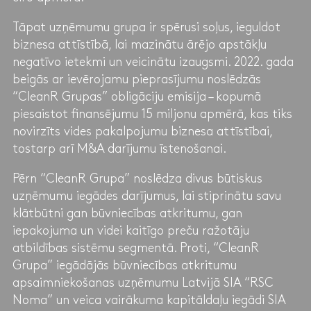
Tāpat uzņēmumu grupa ir spērusi soļus, ieguldot
biznesa attīstībā, lai mazinātu ārējo apstākļu
negatīvo ietekmi un veicinātu izaugsmi. 2022. gada
beigās ar ievērojamu pieprasījumu noslēdzās
“CleanR Grupas” obligāciju emisija – kopumā
piesaistot finansējumu 15 miljonu apmērā, kas tiks
novirzīts vides pakalpojumu biznesa attīstībai,
tostarp arī M&A darījumu īstenošanai.
Pērn “CleanR Grupa” noslēdza divus būtiskus
uzņēmumu iegādes darījumus, lai stiprinātu savu
klātbūtni gan būvniecības atkritumu, gan
iepakojuma un videi kaitīgo preču ražotāju
atbildības sistēmu segmentā. Proti, “CleanR
Grupa” iegādājās būvniecības atkritumu
apsaimniekošanas uzņēmumu Latvijā SIA “RSC
Noma” un veica vairākuma kapitāldaļu iegādi SIA