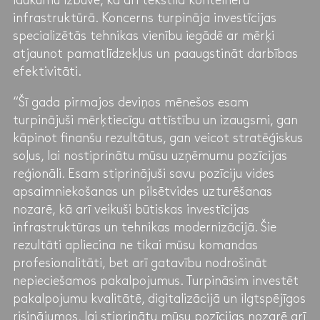
laukumu izbūvē, kā arī tekstila konteineru
infrastruktūrā. Koncerns turpināja investīcijas
specializētās tehnikas vienību iegādē ar mērķi
atjaunot pamatlīdzekļus un paaugstināt darbības
efektivitāti.
“Šī gada pirmajos deviņos mēnešos esam
turpinājuši mērķtiecīgu attīstību un izaugsmi, gan
kāpinot finanšu rezultātus, gan veicot stratēģiskus
soļus, lai nostiprinātu mūsu uzņēmumu pozīcijas
reģionāli. Esam stiprinājuši savu pozīciju vides
apsaimniekošanas un pilsētvides uzturēšanas
nozarē, kā arī veikuši būtiskas investīcijas
infrastruktūras un tehnikas modernizācijā. Šie
rezultāti apliecina ne tikai mūsu komandas
profesionalitāti, bet arī gatavību nodrošināt
nepieciešamos pakalpojumus. Turpināsim investēt
pakalpojumu kvalitātē, digitalizācijā un ilgtspējīgos
risinājumos, lai stiprinātu mūsu pozīcijas nozarē arī