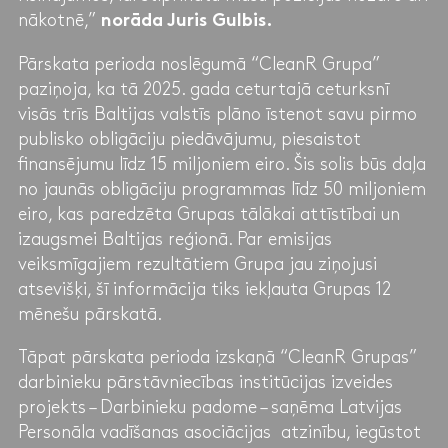
nākotnē,”
norāda Juris Gulbis.
Pārskata perioda noslēgumā “CleanR Grupa”
paziņoja, ka tā 2025. gada ceturtajā ceturksnī
visās trīs Baltijas valstīs plāno īstenot savu pirmo
publisko obligāciju piedāvājumu, piesaistot
finansējumu līdz 15 miljoniem eiro. Šis solis būs daļa
no jaunās obligāciju programmas līdz 50 miljoniem
eiro, kas paredzēta Grupas tālākai attīstībai un
izaugsmei Baltijas reģionā. Par emisijas
veiksmīgajiem rezultātiem Grupa jau ziņojusi
atsevišķi, šī informācija tiks iekļauta Grupas 12
mēnešu pārskatā.
Tāpat pārskata perioda izskaņā “CleanR Grupas”
darbinieku pārstāvniecības institūcijas izveides
projekts – Darbinieku padome – saņēma Latvijas
Personāla vadīšanas asociācijas atzinību, iegūstot