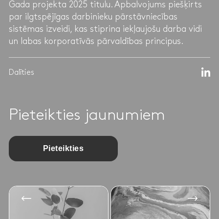
Gada projekta 2025 titulu. Apbalvojums piešķirts
par ilgtspējīgas darbinieku pārstāvniecības
sistēmas izveidi, kas stiprina iekļaujošu darba vidi
un labas korporatīvās pārvaldības principus.
Dalīties
Pieteikties jaunumiem
Pieteikties