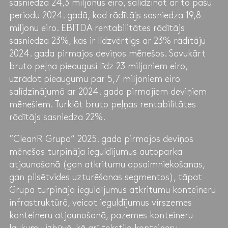
sasniedza 24,3 miljonus eiro, salīdzinot ar to pašu
periodu 2024. gadā, kad rādītājs sasniedza 19,8
miljonu eiro. EBITDA rentabilitātes rādītājs
sasniedza 23%, kas ir līdzvērtīgs ar 23% rādītāju
2024. gada pirmajos deviņos mēnešos. Savukārt
bruto peļņa pieaugusi līdz 23 miljoniem eiro,
uzrādot pieaugumu par 5,7 miljoniem eiro
salīdzinājumā ar 2024. gada pirmajiem deviņiem
mēnešiem. Turklāt bruto peļņas rentabilitātes
rādītājs sasniedza 22%.
“CleanR Grupa” 2025. gada pirmajos deviņos
mēnešos turpināja ieguldījumus autoparka
atjaunošanā (gan atkritumu apsaimniekošanas,
gan pilsētvides uzturēšanas segmentos), tāpat
Grupa turpināja ieguldījumus atkritumu konteineru
infrastruktūrā, veicot ieguldījumus virszemes
konteineru atjaunošanā, pazemes konteineru