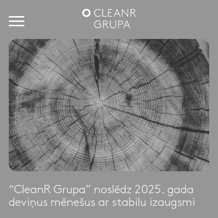
“CleanR Grupa” noslēdz 2025. gada
deviņus mēnešus ar stabilu izaugsmi