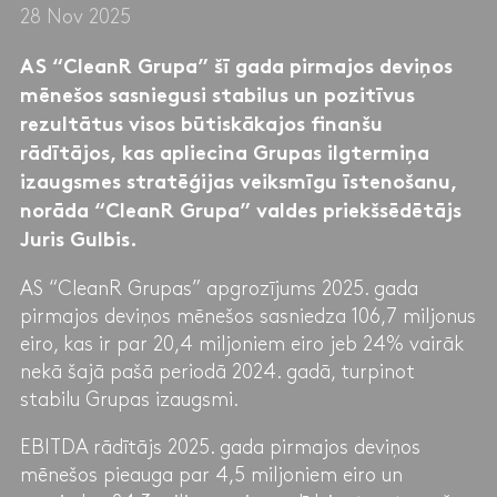
28 Nov 2025
AS “CleanR Grupa” šī gada pirmajos deviņos
mēnešos sasniegusi stabilus un pozitīvus
rezultātus visos būtiskākajos finanšu
rādītājos, kas apliecina Grupas ilgtermiņa
izaugsmes stratēģijas veiksmīgu īstenošanu,
norāda “CleanR Grupa” valdes priekšsēdētājs
Juris Gulbis.
AS “CleanR Grupas” apgrozījums 2025. gada
pirmajos deviņos mēnešos sasniedza 106,7 miljonus
eiro, kas ir par 20,4 miljoniem eiro jeb 24% vairāk
nekā šajā pašā periodā 2024. gadā, turpinot
stabilu Grupas izaugsmi.
EBITDA rādītājs 2025. gada pirmajos deviņos
mēnešos pieauga par 4,5 miljoniem eiro un