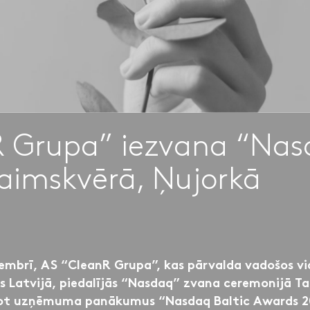
R Grupa” iezvana “Nas
aimskvērā, Ņujorkā
vembrī, AS “CleanR Grupa”, kas pārvalda vadošos v
Latvijā, piedalījās “Nasdaq” zvana ceremonijā Ta
ot uzņēmuma panākumus “Nasdaq Baltic Awards 20