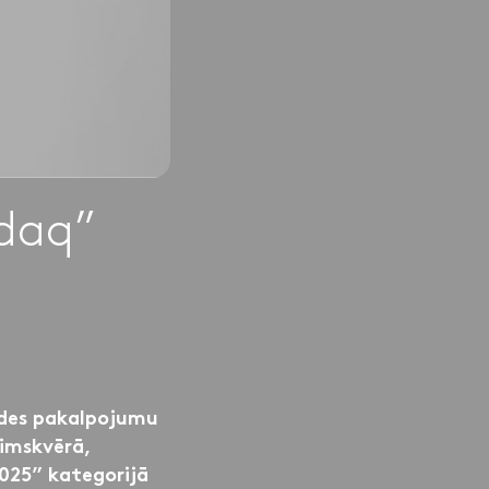
daq”
ides pakalpojumu
imskvērā,
25” kategorijā