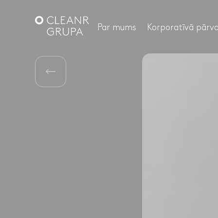
Par mums
Korporatīvā pārva