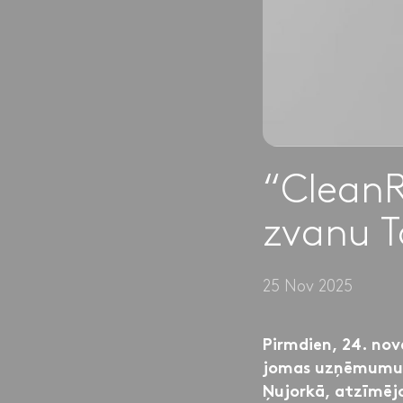
“Clean
zvanu T
25 Nov 2025
Pirmdien, 24. no
jomas uzņēmumus 
Ņujorkā, atzīmēj