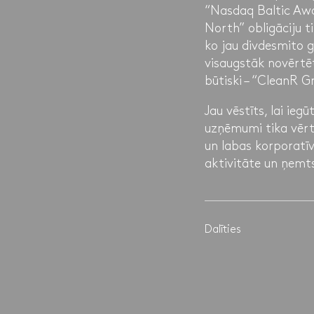
“Nasdaq Baltic Awa
North” obligāciju 
ko jau divdesmito 
visaugstāk novērtē
būtiski – “CleanR G
Jau vēstīts, lai ie
uzņēmumi tika vērt
un labas korporatī
aktivitāte un ņemts
Dalīties