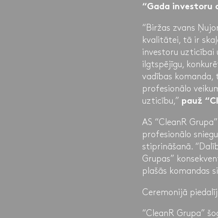
“Gada investoru 
“Biržas zvans Ņujo
kvalitātei, tā ir s
investoru uzticībai
ilgtspējīgu, konku
vadības komanda, t
profesionālo veikum
uzticību,”
pauž “C
AS “CleanR Grupa” 
profesionālo snieg
stiprināšanā. “Dalī
Grupas” konsekvento
plašās komandas s
Ceremonijā piedalī
“CleanR Grupa” šog