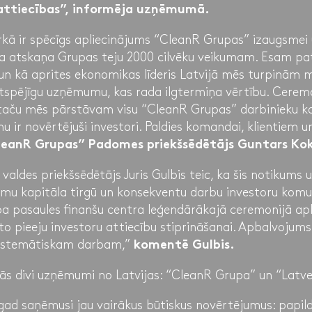
attiecības”, informēja uzņēmumā.
rkā ir spēcīgs apliecinājums “CleanR Grupas” izaugsmei
kaļa atskaņa Grupas teju 2000 cilvēku veikumam. Esam pa
 un kā aprites ekonomikas līderis Latvijā mēs turpinām m
rētspējīgu uzņēmumu, kas rada ilgtermiņa vērtību. Cerem
aču mēs pārstāvam visu “CleanR Grupas” darbinieku kol
u ir novērtējuši investori. Paldies komandai, klientiem 
leanR Grupas” Padomes priekšsēdētājs Guntars Kok
valdes priekšsēdētājs Juris Gulbis teic, ka šis notikum
umu kapitāla tirgū un konsekventu darbu investoru komun
ba pasaules finanšu centra leģendārākajā ceremonijā ap
 pieeju investoru attiecību stiprināšanai. Apbalvojums i
istemātiskam darbam,”
komentē Gulbis.
jās divi uzņēmumi no Latvijas: “CleanR Grupa” un “Latv
ad saņēmusi jau vairākus būtiskus novērtējumus: papi