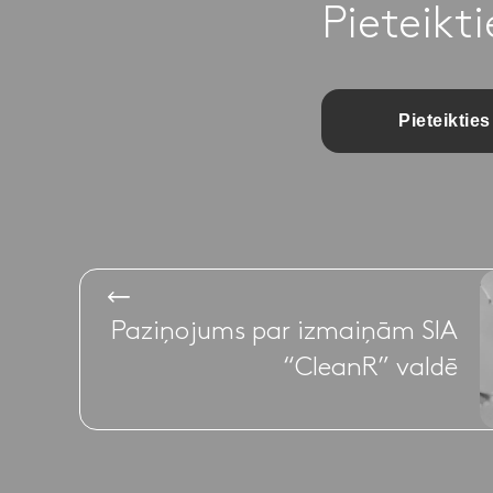
Pieteikt
Pieteikties
Paziņojums par izmaiņām SIA
“CleanR” valdē