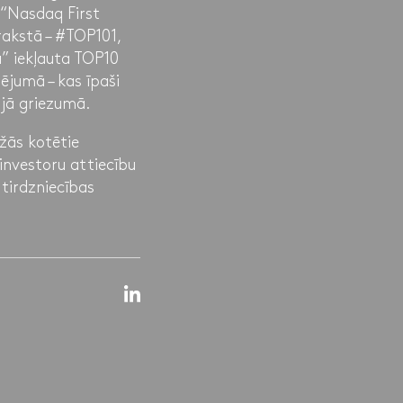
“Nasdaq First
rakstā – #TOP101,
” iekļauta TOP10
jumā – kas īpaši
ajā griezumā.
ržās kotētie
nvestoru attiecību
tirdzniecības