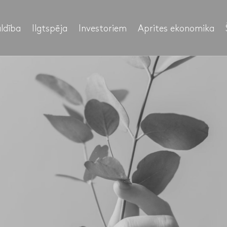
ldība
Ilgtspēja
Investoriem
Aprites ekonomika