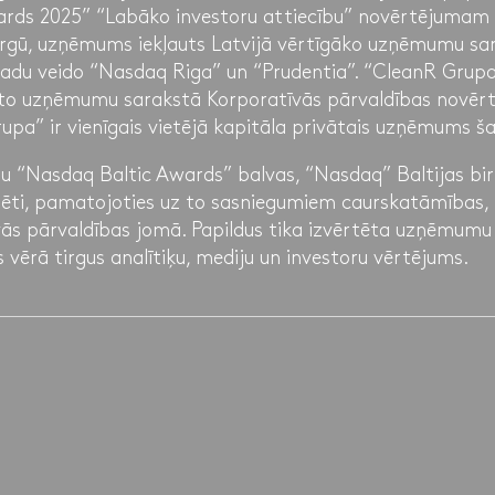
rds 2025” “Labāko investoru attiecību” novērtējumam 
tirgū, uzņēmums iekļauts Latvijā vērtīgāko uzņēmumu sa
gadu veido “Nasdaq Riga” un “Prudentia”. “CleanR Grupa
to uzņēmumu sarakstā Korporatīvās pārvaldības novērtē
rupa” ir vienīgais vietējā kapitāla privātais uzņēmums š
gūtu “Nasdaq Baltic Awards” balvas, “Nasdaq” Baltijas bi
ēti, pamatojoties uz to sasniegumiem caurskatāmības, i
vās pārvaldības jomā. Papildus tika izvērtēta uzņēmumu 
 vērā tirgus analītiķu, mediju un investoru vērtējums.