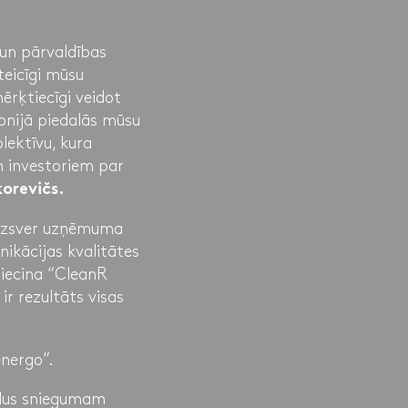
 un pārvaldības
teicīgi mūsu
ērķtiecīgi veidot
onijā piedalās mūsu
ektīvu, kura
un investoriem par
orevičs.
s uzsver uzņēmuma
ikācijas kvalitātes
liecina “CleanR
r rezultāts visas
energo”.
ldus sniegumam