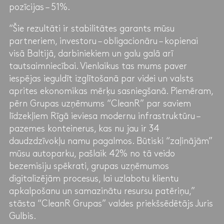
pozīcijas – 51%.
“Šie rezultāti ir stabilitātes garants mūsu
partneriem, investoru – obligacionāru – kopienai
visā Baltijā, darbiniekiem un galu galā arī
tautsaimniecībai. Vienlaikus tas mums paver
iespējas ieguldīt izglītošanā par videi un valsts
aprites ekonomikas mērķu sasniegšanā. Piemēram,
pērn Grupas uzņēmums “CleanR” par saviem
līdzekļiem Rīgā ieviesa modernu infrastruktūru –
pazemes konteinerus, kas nu jau ir 34
daudzdzīvokļu namu pagalmos. Būtiski “zaļinājām”
mūsu autoparku, pašlaik 42% no tā veido
bezemisiju spēkrati, grupas uzņēmumos
digitalizējām procesus, lai uzlabotu klientu
apkalpošanu un samazinātu resursu patēriņu,”
stāsta “CleanR Grupas” valdes priekšsēdētājs Juris
Gulbis.