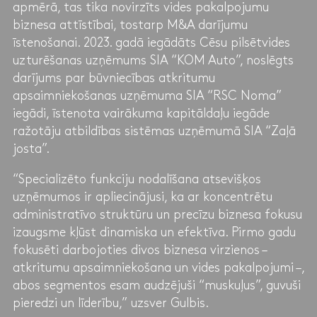
apmērā, tas tika novirzīts vides pakalpojumu
biznesa attīstībai, tostarp M&A darījumu
īstenošanai. 2023. gadā iegādāts Cēsu pilsētvides
uzturēšanas uzņēmums SIA “KOM Auto”, noslēgts
darījums par būvniecības atkritumu
apsaimniekošanas uzņēmuma SIA “RSC Noma”
iegādi, īstenota vairākuma kapitāldaļu iegāde
ražotāju atbildības sistēmas uzņēmumā SIA “Zaļā
josta”.
“Specializēto funkciju nodalīšana atsevišķos
uzņēmumos ir apliecinājusi, ka ar koncentrētu
administratīvo struktūru un precīzu biznesa fokusu
izaugsme kļūst dinamiska un efektīva. Pirmo gadu
fokusēti darbojoties divos biznesa virzienos –
atkritumu apsaimniekošana un vides pakalpojumi –,
abos segmentos esam audzējuši “muskuļus”, guvuši
pieredzi un līderību,” uzsver Gulbis.