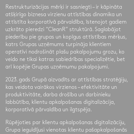
Restrukturizācijas mērķi ir sasniegti – ir kāpināta
atšķirīgo biznesa virzienu attīstības dinamika un
attīstīta korporatīvā pārvaldība, īstenojot gadiem
uzkrāto pieredzi “CleanR” struktūrā. Saglabājot
piederību pie grupas un kopīgus attīstības mērķus,
katrs Grupas uzņēmums turpināja klientiem
operatīvi nodrošināt plašu pakalpojumu grozu, ko
veido ne tikai katras sabiedrības specializētie, bet
arī kopējie Grupas uzņēmumu pakalpojumi.
2023. gads Grupā aizvadīts ar attīstības stratēģiju,
kas veidota vairākos virzienos – efektivitāte un
produktivitāte, darba drošība un darbinieku
labbūtība, klientu apkalpošanas digitalizācija,
korporatīvā pārvaldība un ilgtspēja.
Rūpējoties par klientu apkalpošanas digitalizāciju,
Grupa ieguldījusi vienotas klientu pašapkalpošanās