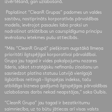
izvērtēšanā, gan uzlabošanā.
Paplašinot “CleanR Grupas” padomes un valdes
sastāvu, nostiprināts korporatīvās pārvaldības
modelis, ievērojot pasaules labo praksi un
nodrošinot atklātības un caurspīdīguma principu
ievērošanu ietekmes pušu attiecībās.
“Mēs “CleanR Grupā” piešķiram augstākā līmeņa
prioritāti ilgtspējīgai korporatīvai pārvaldībai.
Grupa jau tagad ir vides pakalpojumu nozares
līderis, sākot stratēģisku nefinanšu ziņošanu un
sasniedzot platīna statusu Latvijā vienīgajā
ilgbūtības reitingā – Ilgtspējas indekss, taču
atbildīga biznesa gadījumā ilgtspējīgas pārvaldības
uzlabošanas darbs nekad neapstājas,” saka Gulbis.
“CleanR Grupa” jau tagad ir bezatkritumu
saimniecība, uz to būtu jātiecas arī visas valsts