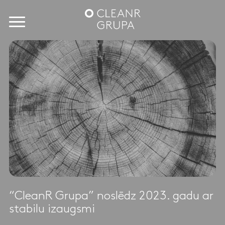
“CleanR Grupa” noslēdz 2023. gadu ar
stabilu izaugsmi