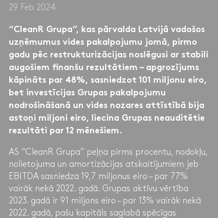
29 Feb 2024
“CleanR Grupa”, kas pārvalda Latvijā vadošos
uzņēmumus vides pakalpojumu jomā, pirmo
gadu pēc restrukturizācijas noslēgusi ar stabili
augošiem finanšu rezultātiem – apgrozījums
kāpināts par 48%, sasniedzot 101 miljonu eiro,
bet investīcijas Grupas pakalpojumu
nodrošināšanā un vides nozares attīstībā bija
astoņi miljoni eiro, liecina Grupas neauditētie
rezultāti par 12 mēnešiem.
AS “CleanR Grupa” peļņa pirms procentu, nodokļu,
nolietojuma un amortizācijas atskaitījumiem jeb
EBITDA sasniedza 19,7 miljonus eiro – par 77%
vairāk nekā 2022. gadā. Grupas aktīvu vērtība
2023. gadā ir 91 miljons eiro – par 13% vairāk nekā
2022. gadā, pašu kapitāls saglabā spēcīgas