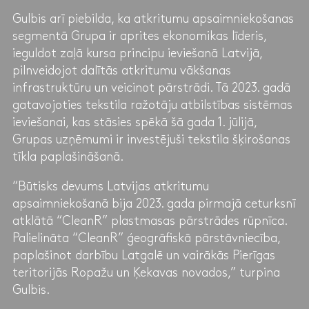
Gulbis arī piebilda, ka atkritumu apsaimniekošanas
segmentā Grupa ir aprites ekonomikas līderis,
ieguldot zaļā kursa principu ieviešanā Latvijā,
pilnveidojot dalītās atkritumu vākšanas
infrastruktūru un veicinot pārstrādi. Tā 2023. gadā
gatavojoties tekstila ražotāju atbilstības sistēmas
ieviešanai, kas stāsies spēkā šā gada 1. jūlijā,
Grupas uzņēmumi ir investējuši tekstila šķirošanas
tīkla paplašināšanā.
“Būtisks devums Latvijas atkritumu
apsaimniekošanā bija 2023. gada pirmajā ceturksnī
atklātā “CleanR” plastmasas pārstrādes rūpnīca.
Palielināta “CleanR” ģeogrāfiskā pārstāvniecība,
paplašinot darbību Latgalē un vairākās Pierīgas
teritorijās Ropažu un Ķekavas novados,” turpina
Gulbis.