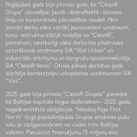
Pagājušais gads bija pirmais gads, ko “CleanR
Grupa” aizvadījusi jaunā – diversificētā – biznesa
līniju un korporatīvās pārvaldības modelī. Pērn
janvārī darbu sāka vairāki jaunizveidoti uzņēmumi,
kurus restrukturizācijā nodalīja no “CleanR”,
piemēram, neatkarīgi sāka darboties pilsētvides
uzturēšanas uzņēmums SIA “Vizii Urban” un
industriālo atkritumu un būvgružu apsaimniekotājs
SIA “CleanR Verso”. Otrais pilnais darbības gads
aizritēja komerctelpu uzkopšanas uzņēmumam SIA
“Vizii”.
2023. gads bija pirmais “CleanR Grupas” pieredzē
kā Baltijas kapitāla tirgus dalībniekam – 2022. gada
nogalē emitētās obligācijas “Nasdaq Riga First
North” tirgū paplašinājušas Grupas ietekmes pušu
loku ar obligacionāriem no visām trim Baltijas
valstīm. Piesaistot finansējumu 15 miljonu eiro