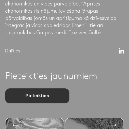
ekonomikas un vides pārvaldībā. “Aprites
ekonomikas risinājumu ieviešana Grupas
pārvaldības jomās un apritīguma kā dzīvesveida
integrācija visas sabiedrības līmenī – tie arī
turpmāk būs Grupas mērķi,” uzsver Gulbis.
Dalīties
Pieteikties jaunumiem
Pieteikties