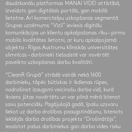
daudzkanālu platformas MANAI VIDEI attīstībā,
izveidots gan digitālais portāls, gan mobilā
lietotne. Arī komerctelpu uzkopšanas segmentā
Grupas uzņēmums “Vizii” ieviesis digitālu
komunikācijas un klientu apkalpošanas rīku – pirmo
mobilo kvalitātes lietotni, ar kuru apkalpojamā
objekta – Rīgas Austrumu klīniskās universitātes
slimnīcas ­– darbinieki tiešsaistē var novērtēt
paveikto uzkopšanas darbu kvalitāti.
“CleanR Grupā” strādā vairāk nekā 1600
darbinieku, tāpēc būtiskas ir ikdienas rūpes,
nodrošinot izaugsmi veicinošu darba vidi, kurā
ikviens jūtas novērtēts un var pilnā mērā īstenot
savu potenciālu. Pagājušajā gadā, īpašu uzsvaru
liekot uz darba drošības paaugstināšanu, īstenots
iekšējās darba drošības projekts “Drošinātājs”,
iesaistot pašus darbiniekus gan darba vides risku