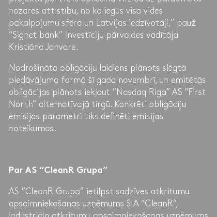
nozares attīstību, no kā iegūs visa vides
pakalpojumu sfēra un Latvijas iedzīvotāji,” pauž
“Signet bank” Investīciju pārvaldes vadītāja
Kristiāna Janvare.
Nodrošināto obligāciju laidiens plānots slēgtā
piedāvājuma formā šī gada novembrī, un emitētās
obligācijas plānots iekļaut “Nasdaq Riga” AS “First
North” alternatīvajā tirgū. Konkrēti obligāciju
emisijas parametri tiks definēti emisijas
noteikumos.
Par AS “CleanR Grupa”
AS “CleanR Grupa” ietilpst sadzīves atkritumu
apsaimniekošanas uzņēmums SIA “CleanR”,
industriālo atkritumu apsaimniekošanas uzņēmums