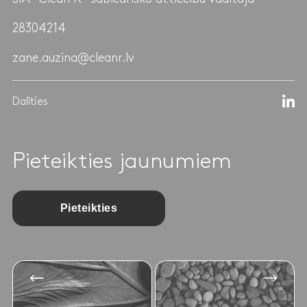
28304214
zane.auzina@cleanr.lv
Dalīties
Pieteikties jaunumiem
Pieteikties