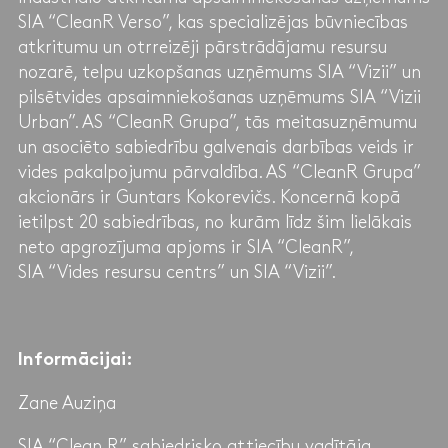
SIA “CleanR Verso”, kas specializējas būvniecības
atkritumu un otrreizēji pārstrādājamu resursu
nozarē, telpu uzkopšanas uzņēmums SIA “Vizii” un
pilsētvides apsaimniekošanas uzņēmums SIA “Vizii
Urban”. AS “CleanR Grupa”, tās meitasuzņēmumu
un asociēto sabiedrību galvenais darbības veids ir
vides pakalpojumu pārvaldība. AS “CleanR Grupa”
akcionārs ir Guntars Kokorevičs. Koncernā kopā
ietilpst 20 sabiedrības, no kurām līdz šim lielākais
neto apgrozījuma apjoms ir SIA “CleanR”,
SIA “Vides resursu centrs” un SIA “Vizii”.
Informācijai:
Zane Auziņa
SIA “Clean R” sabiedrisko attiecību vadītāja