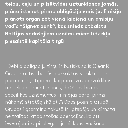
telpu, ceļu un pilsētvides uzturēšanas jomās,
plāno īstenot pirmo obligāciju emisiju. Emisiju
plānots organizēt vienā laidienā un emisiju
vadīs “Signet bank”, kas sniedz atbalstu
Baltijas vadošajiem uzņēmumiem līdzekļu
piesaistē kapitāla tirgū.
“Debija obligāciju tirgū ir būtisks solis CleanR
Grupas attīstībā. Pērn uzsāktās strukturālās
pārmaiņas, stiprinot korporatīvās pārvaldības
modeli un dibinot jaunus, dažādas biznesa
specifikas uzņēmumus, ir mājas darbi pirms
nākamā stratēģiskā attīstības posma Grupā.
Grupas ilgtermiņa fokusā ir ilgtspēja un klimata
neitralitāti atbalstošas operācijas, kā arī
ievērojami kapitālieguldījumi, kā īstenošanu