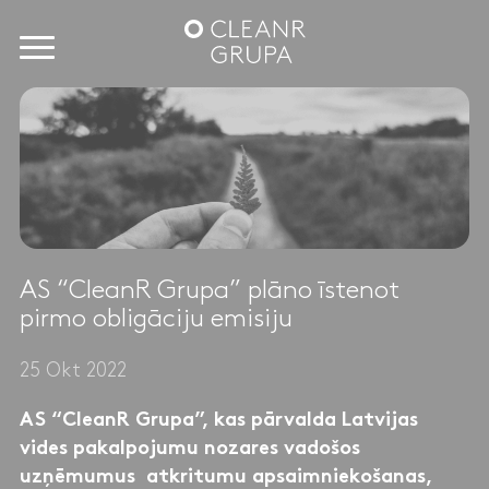
AS “CleanR Grupa” plāno īstenot
pirmo obligāciju emisiju
25 Okt 2022
AS “CleanR Grupa”, kas pārvalda Latvijas
vides pakalpojumu nozares vadošos
uzņēmumus atkritumu apsaimniekošanas,