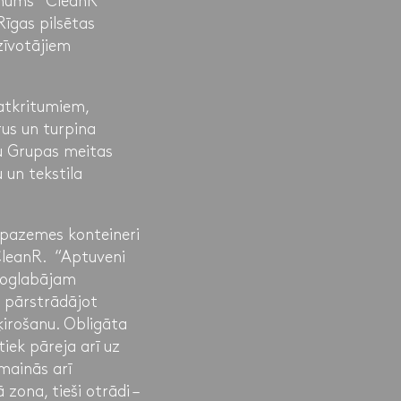
ēmums “CleanR”
Rīgas pilsētas
zīvotājiem
 atkritumiem,
rus un turpina
bu Grupas meitas
 un tekstila
e pazemes konteineri
leanR. “Aptuveni
 noglabājam
m pārstrādājot
ķirošanu. Obligāta
iek pāreja arī uz
mainās arī
zona, tieši otrādi –