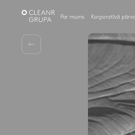
Par mums
Korporatīvā pārva