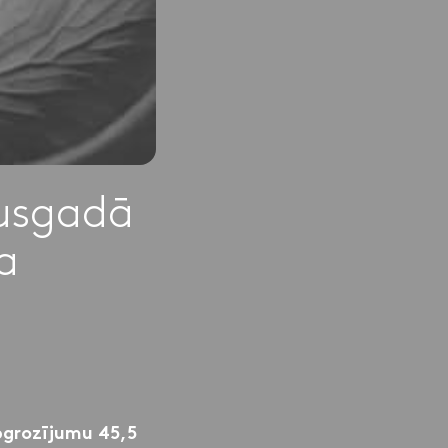
usgadā
a
pgrozījumu 45,5