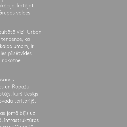
kācija, kotējot
Grupas valdes
ultātā Vizii Urban
ā tendence, ka
akalpojumam, ir
ies pilsētvides
s nākotnē
ošanas
nes un Ropažu
tājs, kurš tiesīgs
vada teritorijā.
s jomā bijis uz
ā, infrastruktūras