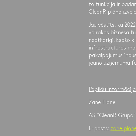
to funkcija ir pada
CleanR plāno izvei
Jau vēstīts, ka 202
vairākas biznesa f
neatkarīgi. Esošo kl
infrastruktūras mo
pakalpojumus indus
jauno uzņēmumu fo
Papildu informācij
Zane Plone
AS “CleanR Grupa” 
E-pasts:
zane.plon