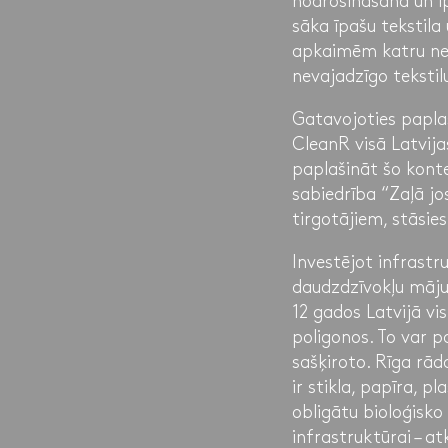
nodrošināšanā un ī
sāka īpašu tekstila
apkaimēm katru ned
nevajadzīgo tekstil
Gatavojoties paplaš
CleanR visā Latvijas
paplašināt šo konte
sabiedrība “Zaļā jo
tirgotājiem, stāsie
Investējot infrastr
daudzdzīvokļu māj
12 gados Latvijā v
poligonos. To var p
sašķiroto. Rīga rād
ir stikla, papīra, 
obligātu bioloģisko
infrastruktūrai – a