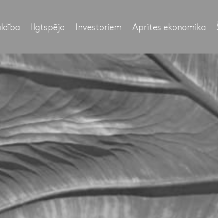
ldība
Ilgtspēja
Investoriem
Aprites ekonomika