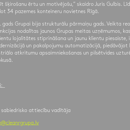
rīt šķirošanu ērtu un motivējošu,” skaidro Juris Gulbis. 
dot 34 pazemes konteineru novietnes Rīgā.
2. gads Grupai bija strukturālu pārmaiņu gads. Veikta reo
unkcijas nodalītas jaunos Grupas meitas uzņēmumos, kas
ientu lojalitātes stiprināšana un jaunu klientu piesaiste, i
dernizācijā un pakalpojumu automatizācijā, piedāvājot k
triālo atkritumu apsaimniekošanas un pilsētvides uzturē
kusā.
ai:
sabiedrisko attiecību vadītāja
e@cleanrgrupa.lv