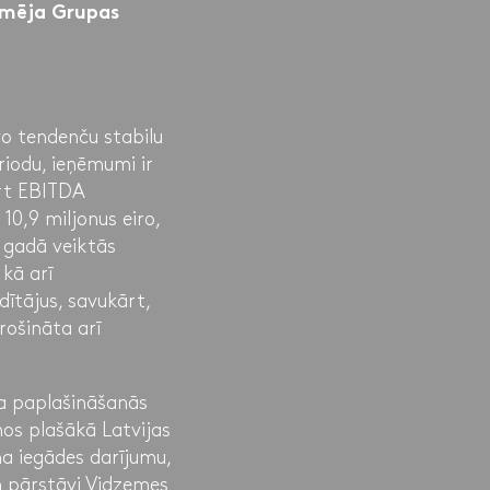
ormēja Grupas
vo tendenču stabilu
riodu, ieņēmumi ir
ārt EBITDA
10,9 miljonus eiro,
ā gadā veiktās
kā arī
dītājus, savukārt,
rošināta arī
a paplašināšanās
nos plašākā Latvijas
ma iegādes darījumu,
n pārstāvi Vidzemes