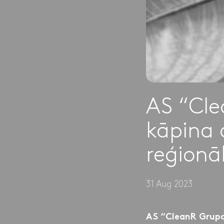
AS “Cl
kāpina 
reģionā
31 Aug 2023
AS “CleanR Grupa