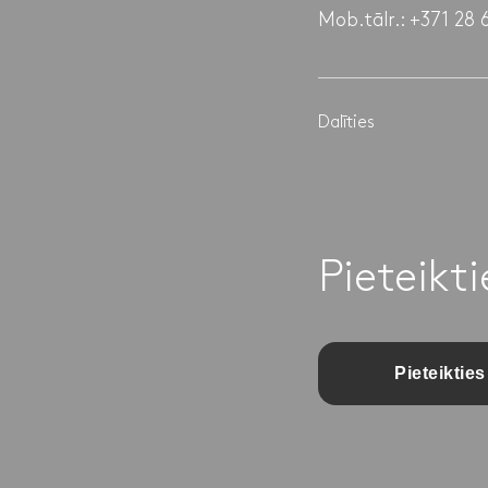
Mob.tālr.: +371 28 
Dalīties
Pieteikt
Pieteikties