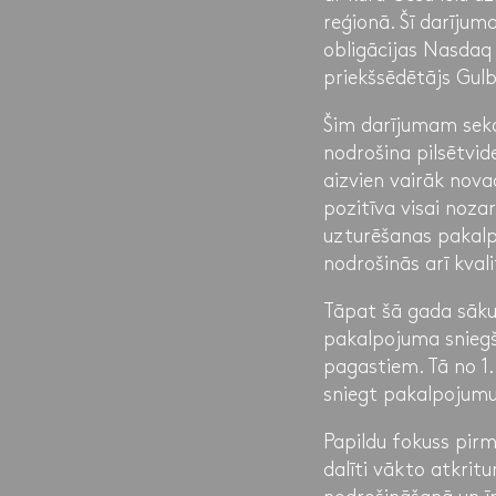
reģionā. Šī darījum
obligācijas Nasdaq
priekšsēdētājs Gulb
Šim darījumam sekoj
nodrošina pilsētvid
aizvien vairāk nov
pozitīva visai nozar
uzturēšanas pakalp
nodrošinās arī kval
Tāpat šā gada sāk
pakalpojuma sniegš
pagastiem. Tā no 1. 
sniegt pakalpojumus
Papildu fokuss pir
dalīti vākto atkrit