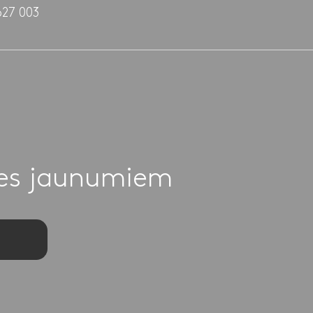
627 003
ies jaunumiem