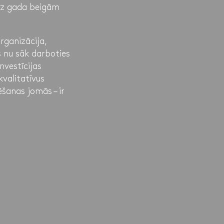
Līdz gada beigām
rganizācija,
 nu sāk darboties
nvestīcijas
valitatīvus
šanas jomās – ir