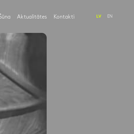
Šūna
Aktualitātes
Kontakti
EN
LV