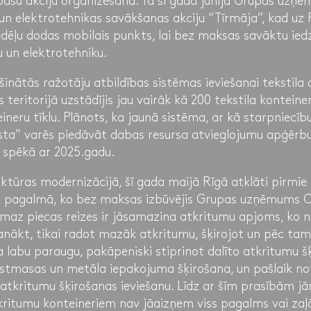
pašu akciju organizēšanā. Tā šī gada jūnijā Grupas uzņ
 un elektrotehnikas savākšanas akciju “Tīrmāja”, kad uz 
ēļu dodas mobilais punkts, lai bez maksas savāktu ied
u un elektrotehniku.
inātās ražotāju atbildības sistēmas ieviešanai tekstila
 teritorijā uzstādījis jau vairāk kā 200 tekstila konteine
ineru tīklu. Plānots, ka jaunā sistēma, ar kā starpniecī
sta” varēs piedāvāt dabas resursa atvieglojumu apģērbu
s spēkā ar 2025.gadu.
uktūras modernizācijā, šī gada maijā Rīgā atklāti pirmi
u pagalmā, ko bez maksas izbūvējis Grupas uzņēmums C
ismaz piecas reizes ir jāsamazina atkritumu apjoms, ko
anākt, tikai radot mazāk atkritumu, šķirojot un pēc ta
a labu paraugu, pakāpeniski stiprinot dalīto atkritumu š
plastmasas un metāla iepakojuma šķirošana, un pašlaik not
 atkritumu šķirošanas ieviešanu. Līdz ar šīm prasībām jā
tkritumu konteineriem nav jāaizņem viss pagalms vai zaļā 