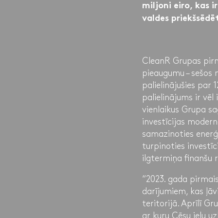
miljoni eiro, kas
valdes priekšsēdēt
CleanR Grupas pirm
pieaugumu – sešos m
palielinājušies par
palielinājums ir vēl
vienlaikus Grupa sa
investīcijas modern
samazinoties enerģi
turpinoties investī
ilgtermiņa finanšu r
“2023. gada pirmai
darījumiem, kas ļāv
teritorijā. Aprīlī 
ar kuru Cēsu ielu 