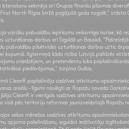
a īstenošanu sekmēja arī Grupas finanšu plūsmas diversifi
 First North Rīgas biržā pagājušā gada nogalē,” stāsta 
is.
a vairāku pašvaldību iepirkumu veiksmīga norise, kā rez
es uzturēšanas darbus arī Siguldā un Bauskā. “Pašreizēj
adu pašvaldību pilsētvides uzturēšanas darbus uztic ārp
ei kopumā. Ilgtermiņā šāda rīcība Latvijā palīdzēs attīst
ojumu sniedzējiem, un pretendentu loka paplašināšanā
itatīvākus piedāvājumus,” turpina Gulbis.
umā CleanR paplašināja sadzīves atkritumu apsaimniek
anas areālu – līgumi noslēgti ar Ropažu novada Garkal
jūlija CleanR ir vienīgais sadzīves atkritumu apsaimnieko
 visā pēc teritoriju reformas jaunizveidotajā Ropažu no
majos sešos mēnešos sadzīves atkritumu apsaimniekošana
umu apjoma palielināšanu, ieguldot iedzīvotāju izglītošan