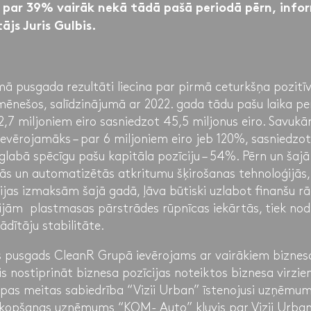
 ir par 39% vairāk nekā tādā pašā periodā pērn, inf
ājs Juris Gulbis.
ā pusgada rezultāti liecina par pirmā ceturkšņa pozitī
ēnešos, salīdzinājumā ar 2022. gada tādu pašu laika pe
 12,7 miljoniem eiro sasniedzot 45,5 miljonus eiro. Savuk
 ievērojamāks – par 6 miljoniem eiro jeb 120%, sasniedzot 
glabā spēcīgu pašu kapitāla pozīciju – 54%. Pērn un šaj
ās un automatizētās atkritumu šķirošanas tehnoloģijās, 
jas izmaksām šajā gadā, ļāva būtiski uzlabot finanšu rā
cijām plastmasas pārstrādes rūpnīcas iekārtās, tiek nod
ādītāju stabilitāte.
s pusgads CleanR Grupā ievērojams ar vairākiem biznes
is nostiprināt biznesa pozīcijas noteiktos biznesa virzie
Grupas meitas sabiedrība “Vizii Urban” īstenojusi uzņēmu
uzkopšanas uzņēmums “KOM- Auto” kļuvis par Vizii Urba