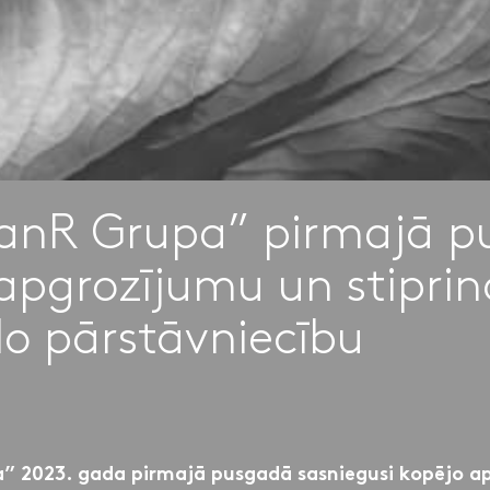
eanR Grupa” pirmajā p
apgrozījumu un stiprin
lo pārstāvniecību
” 2023. gada pirmajā pusgadā sasniegusi kopējo a