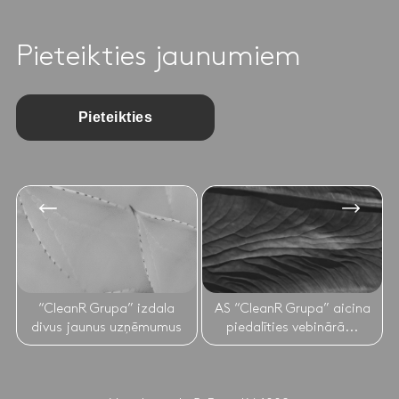
Pieteikties jaunumiem
Pieteikties
“CleanR Grupa” izdala
AS “CleanR Grupa” aicina
divus jaunus uzņēmumus
piedalīties vebinārā...