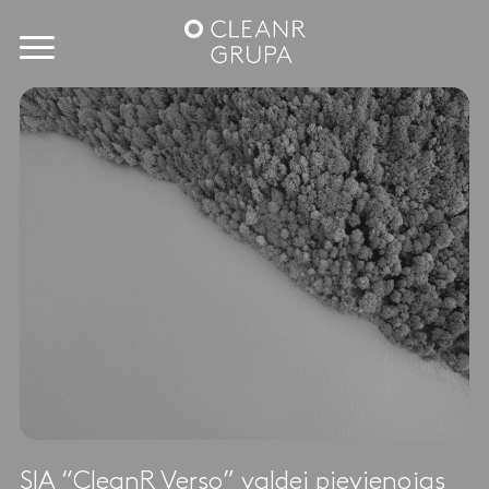
SIA “CleanR Verso” valdei pievienojas