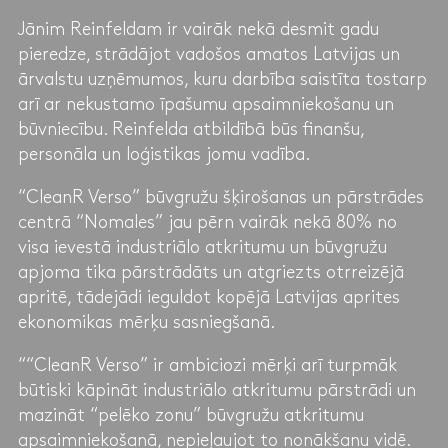
Jānim Reinfeldam ir vairāk nekā desmit gadu
pieredze, strādājot vadošos amatos Latvijas un
ārvalstu uzņēmumos, kuru darbība saistīta tostarp
arī ar nekustamo īpašumu apsaimniekošanu un
būvniecību. Reinfelda atbildībā būs finanšu,
personāla un loģistikas jomu vadība.
“CleanR Verso” būvgružu šķirošanas un pārstrādes
centrā “Nomales” jau pērn vairāk nekā 80% no
visa ievestā industriālo atkritumu un būvgružu
apjoma tika pārstrādāts un atgriezts otrreizējā
apritē, tādejādi ieguldot kopējā Latvijas aprites
ekonomikas mērķu sasniegšanā.
““CleanR Verso” ir ambiciozi mērķi arī turpmāk
būtiski kāpināt industriālo atkritumu pārstrādi un
mazināt “pelēko zonu” būvgružu atkritumu
apsaimniekošanā, nepieļaujot to nonākšanu vidē.