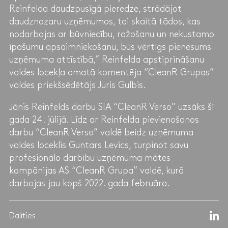
Reinfelda daudzpusīgā pieredze, strādājot
daudznozaru uzņēmumos, tai skaitā tādos, kas
nodarbojas ar būvniecību, ražošanu un nekustamo
īpašumu apsaimniekošanu, būs vērtīgs pienesums
uzņēmuma attīstībā,” Reinfelda apstiprināšanu
valdes locekļa amatā komentēja “CleanR Grupas”
valdes priekšsēdētājs Juris Gulbis.
Jānis Reinfelds darbu SIA “CleanR Verso” uzsāks šī
gada 24. jūlijā. Līdz ar Reinfelda pievienošanos
darbu “CleanR Verso” valdē beidz uzņēmuma
valdes loceklis Guntars Levics, turpinot savu
profesionālo darbību uzņēmuma mātes
kompānijas AS “CleanR Grupa” valdē, kurā
darbojas jau kopš 2022. gada februāra.
Dalīties