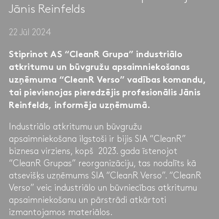
Jānis Reinfelds
22 Jūl 2024
Stiprinot AS “CleanR Grupa” industriālo
atkritumu un būvgružu apsaimniekošanas
uzņēmuma “CleanR Verso” vadības komandu,
tai pievienojas pieredzējis profesionālis Jānis
Reinfelds,
informēja uzņēmumā.
Industriālo atkritumu un būvgružu
apsaimniekošana ilgstoši ir bijis SIA “CleanR”
biznesa virziens, kopš 2023. gada īstenojot
“CleanR Grupas” reorganizāciju, tas nodalīts kā
atsevišķs uzņēmums SIA “CleanR Verso”. “CleanR
Verso” veic industriālo un būvniecības atkritumu
apsaimniekošanu un pārstrādi atkārtoti
izmantojamos materiālos.