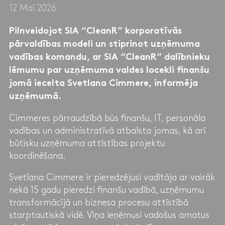
12 Mai 2026
Pilnveidojot SIA “CleanR” korporatīvās
pārvaldības modeli un stiprinot uzņēmuma
vadības komandu, ar SIA “CleanR” dalībnieku
lēmumu par uzņēmuma valdes locekli finanšu
jomā iecelta Svetlana Cimmere, informēja
uzņēmumā.
Cimmeres pārraudzībā būs finanšu, IT, personāla
vadības un administratīvā atbalsta jomas, kā arī
būtisku uzņēmuma attīstības projektu
koordinēšana.
Svetlana Cimmere ir pieredzējusi vadītāja ar vairāk
nekā 15 gadu pieredzi finanšu vadībā, uzņēmumu
transformācijā un biznesa procesu attīstībā
starptautiskā vidē. Viņa ieņēmusi vadošus amatus