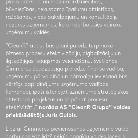
plaša patēriņa un mazumtirdzniecības,
būvniecības, nekustamo īpašumu attīstības,
ražošanas, vides pakalpojumu un konsultāciju
nozares uzņēmumos, kā arī darbojusies vairāku
uzņēmumu valdēs.
“CleanR” attīstības plāni paredz turpmāku
biznesa procesu efektivizāciju, digitalizāciju un
ilgtspējīgas izaugsmes veicināšanu. Svetlanas
Cimmeres daudzpusīgā pieredze finanšu vadībā,
uzņēmumu pārvaldībā un pārmaiņu ieviešanā būs
vērtīgs papildinājums uzņēmuma vadības
komandai, īpaši īstenojot uzņēmuma stratēģiskos
attīstības projektus un stiprinot procesu
efektivitāti,”
norāda AS “CleanR Grupa” valdes
priekšsēdētājs Juris Gulbis.
Līdz ar Cimmeres pievienošanos uzņēmuma valdē
darbu noslēdz līdzšinējais pagaidu valdes loceklis