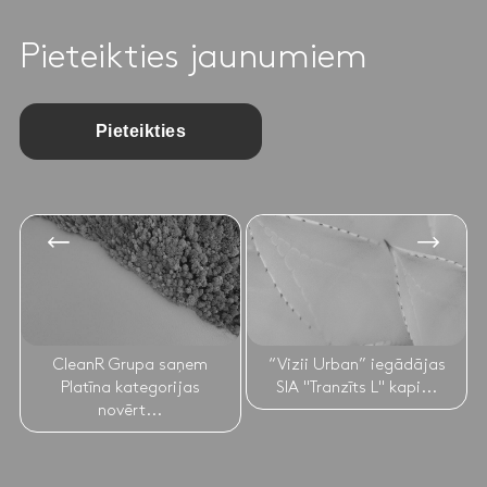
Pieteikties jaunumiem
Pieteikties
CleanR Grupa saņem
“Vizii Urban” iegādājas
Platīna kategorijas
SIA "Tranzīts L" kapi...
novērt...