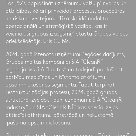
Tas ļāvis paplašināt uzņēmumu valžu pilnvaras un
atbildības, kā arī pilnveidot procesus, procedūras
un risku novērtējumu. Tika skaidri nodalīta
operacionālā un stratēģiskā vadība, kas ir
veicinājusi grupas izaugsmi,” stāsta Grupas valdes
priekšsēdētājs Juris Gulbis.
2024. gadā īstenots uzņēmumu iegādes darījums,
Grupas meitas kompānijai SIA “CleanR”
iegādājoties SIA “Lautus” un tādejādi paplašinot
darbību medicīnas un bīstamo atkritumu
apsaimniekošanas segmentā. Tāpat turpinot
restrukturizācijas procesu, 2024. gadā grupas
struktūrā izveidoti jauni uzņēmumi: SIA “CleanR
Industry” un SIA “CleanR NĪ”, kas specializējas
attiecīgi atkritumu pārstrādē un nekustamā
īpašuma apsaimniekošanā.
Grupas pilsētvides servisa uzņēmums “Vizii Urban”