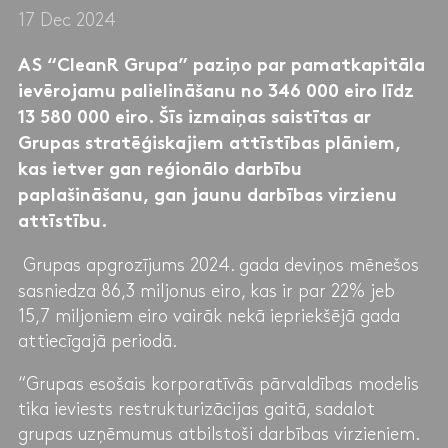
17 Dec 2024
AS “CleanR Grupa” paziņo par pamatkapitāla
ievērojamu palielināšanu no 346 000 eiro līdz
13 580 000 eiro. Šīs izmaiņas saistītas ar
Grupas stratēģiskajiem attīstības plāniem,
kas ietver gan reģionālo darbību
paplašināšanu, gan jaunu darbības virzienu
attīstību.
Grupas apgrozījums 2024. gada deviņos mēnešos
sasniedza 86,3 miljonus eiro, kas ir par 22% jeb
15,7 miljoniem eiro vairāk nekā iepriekšējā gada
attiecīgajā periodā.
“Grupas esošais korporatīvās pārvaldības modelis
tika ieviests restrukturizācijas gaitā, sadalot
grupas uzņēmumus atbilstoši darbības virzieniem.