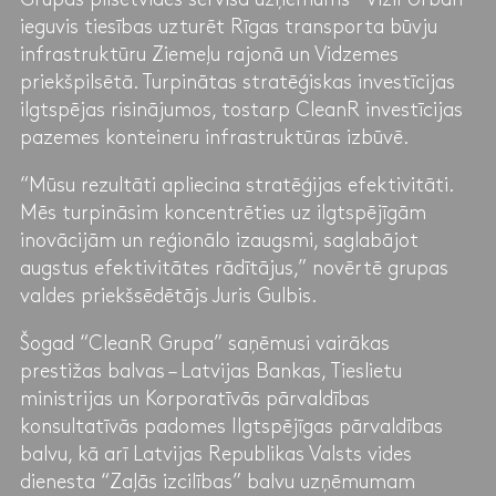
ieguvis tiesības uzturēt Rīgas transporta būvju
infrastruktūru Ziemeļu rajonā un Vidzemes
priekšpilsētā. Turpinātas stratēģiskas investīcijas
ilgtspējas risinājumos, tostarp CleanR investīcijas
pazemes konteineru infrastruktūras izbūvē.
“Mūsu rezultāti apliecina stratēģijas efektivitāti.
Mēs turpināsim koncentrēties uz ilgtspējīgām
inovācijām un reģionālo izaugsmi, saglabājot
augstus efektivitātes rādītājus,” novērtē grupas
valdes priekšsēdētājs Juris Gulbis.
Šogad “CleanR Grupa” saņēmusi vairākas
prestižas balvas – Latvijas Bankas, Tieslietu
ministrijas un Korporatīvās pārvaldības
konsultatīvās padomes Ilgtspējīgas pārvaldības
balvu, kā arī Latvijas Republikas Valsts vides
dienesta “Zaļās izcilības” balvu uzņēmumam