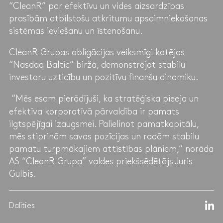
“CleanR” par efektīvu un vides aizsardzības
prasībām atbilstošu atkritumu apsaimniekošanas
sistēmas ieviešanu un īstenošanu.
CleanR Grupas obligācijas veiksmīgi kotējas
“Nasdaq Baltic” biržā, demonstrējot stabilu
investoru uzticību un pozitīvu finanšu dinamiku.
“Mēs esam pierādījuši, ka stratēģiska pieeja un
efektīva korporatīvā pārvaldība ir pamats
ilgtspējīgai izaugsmei. Palielinot pamatkapitālu,
mēs stiprinām savas pozīcijas un radām stabilu
pamatu turpmākajiem attīstības plāniem,” norāda
AS “CleanR Grupa” valdes priekšsēdētājs Juris
Gulbis.
Dalīties