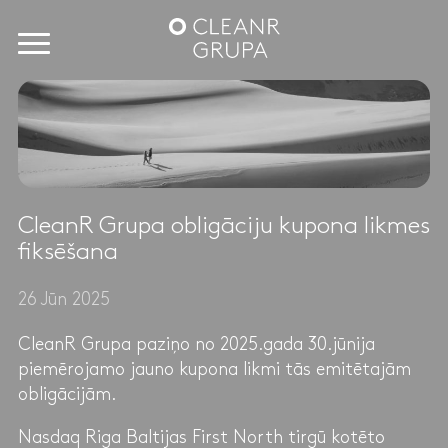
CleanR Grupa obligāciju kupona likmes
fiksēšana
26 Jūn 2025
CleanR Grupa paziņo no 2025.gada 30.jūnija
piemērojamo jauno kupona likmi tās emitētajām
obligācijām.
Nasdaq Riga Baltijas First North tirgū kotēto