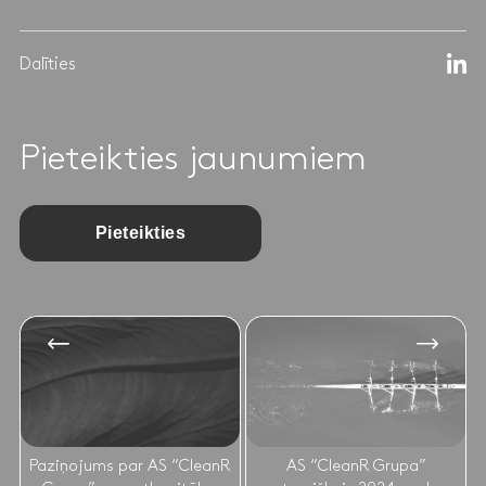
Dalīties
Pieteikties jaunumiem
Pieteikties
Paziņojums par AS “CleanR
AS “CleanR Grupa”