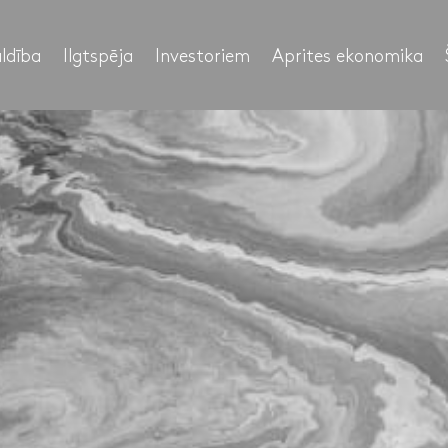
ldība
Ilgtspēja
Investoriem
Aprites ekonomika