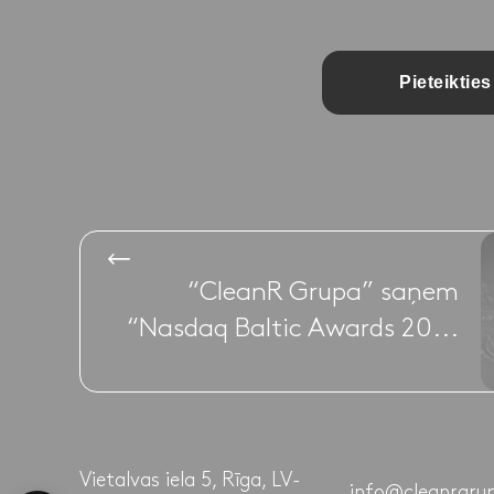
Pieteikties
“CleanR Grupa” saņem
“Nasdaq Baltic Awards 20...
Vietalvas iela 5, Rīga, LV-
info@cleanrgrup