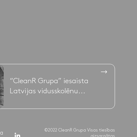
“CleanR Grupa” iesaista
Latvijas vidusskolēnu...
©2022 CleanR Grupa Visas tiesības
ba
aizsargātas