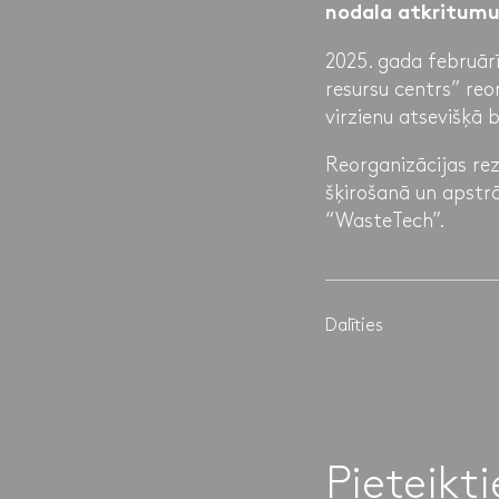
nodala atkritumu
2025. gada februār
resursu centrs” re
virzienu atsevišķā 
Reorganizācijas rez
šķirošanā un apstrā
“WasteTech”.
Dalīties
Pieteikt