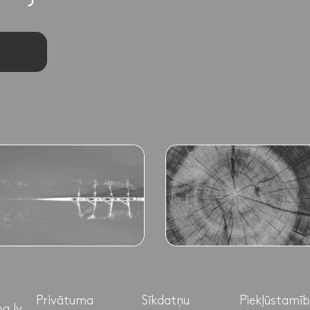
Privātuma
Sīkdatņu
Piekļūstamī
a.lv