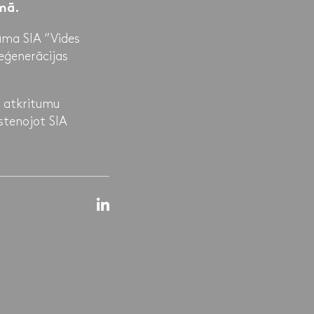
umā.
uma SIA “Vides
eģenerācijas
u atkritumu
stenojot SIA