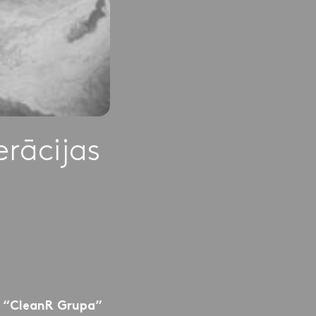
rācijas
S “CleanR Grupa”