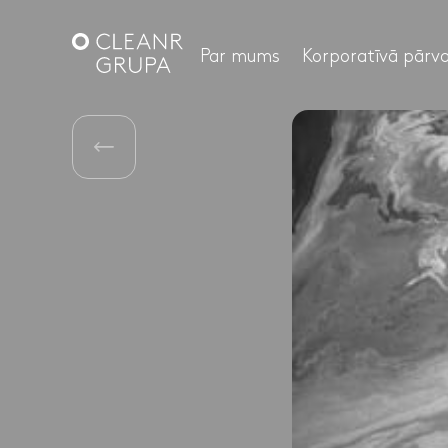
Par mums
Korporatīvā pārva