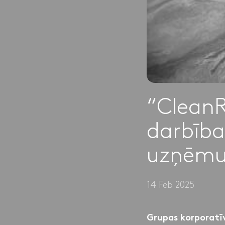
“CleanR
darbība
uzņēm
14 Feb 2025
Grupas korporatī