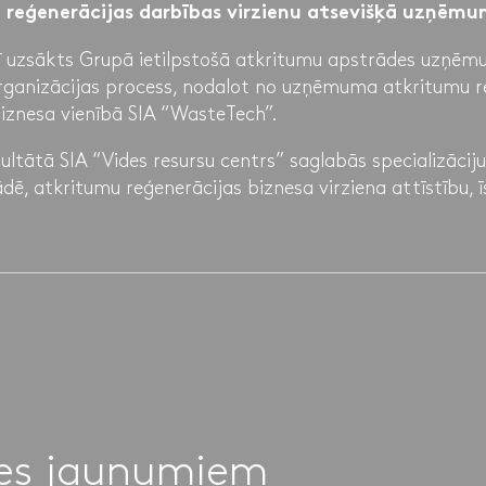
 reģenerācijas darbības virzienu atsevišķā uzņēm
ī uzsākts Grupā ietilpstošā atkritumu apstrādes uzņēm
organizācijas process, nodalot no uzņēmuma atkritumu r
biznesa vienībā SIA “WasteTech”.
ultātā SIA “Vides resursu centrs” saglabās specializācij
dē, atkritumu reģenerācijas biznesa virziena attīstību, ī
ies jaunumiem