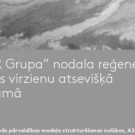
 Grupa” nodala reģene
s virzienu atsevišķā
umā
vās pārvaldības modeļa strukturēšanas nolūkos, A