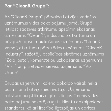
Par “CleanR Grupa”:
AS “CleanR Grupa” pārvalda Latvijas vadošos
uzņēmumus vides pakalpojumu jomā. Grupā
ietilpst sadzīves atkritumu apsaimniekošanas
uzņēmums “CleanR”, industriālo atkritumu un
būvgružu apsaimniekošanas uzņēmums “CleanR
Verso”, atkritumu pārstrādes uzņēmums “CleanR
Industry”, ražotāju atbildības sistēmas uzņēmums
“Zaļā josta”, komerctelpu uzkopšanas uzņēmums
“Vizii” un pilsētvides servisa uzņēmums “Vizii
Urban”.
Grupas uzņēmumi ikdienā apkalpo vairāk nekā
pusmiljonu Latvijas iedzīvotāju. Uzņēmumu
raksturo augstākais digitalizācijas līmenis vides
pakalpojumu nozarē, augsts klientu apkalpošanas
standarts, kā arī līderība ilgtspējas un aprites