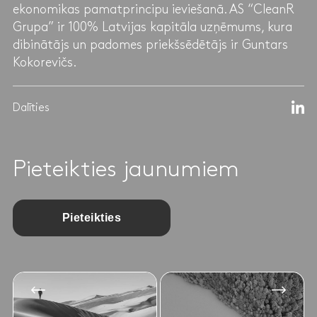
ekonomikas pamatprincipu ieviešanā. AS “CleanR
Grupa” ir 100% Latvijas kapitāla uzņēmums, kura
dibinātājs un padomes priekšsēdētājs ir Guntars
Kokorevičs.
Dalīties
Pieteikties jaunumiem
Pieteikties