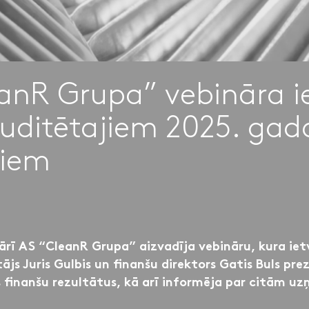
anR Grupa” vebināra i
uditētajiem 2025. gad
tiem
ārī AS “CleanR Grupa” aizvadīja vebināru, kura ie
ājs Juris Gulbis un finanšu direktors Gatis Buls pre
 finanšu rezultātus, kā arī informēja par citām 