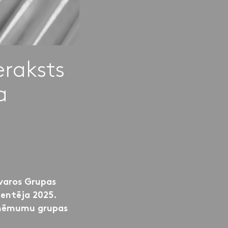
eraksts
a
tvaros Grupas
zentēja 2025.
uzņēmumu grupas