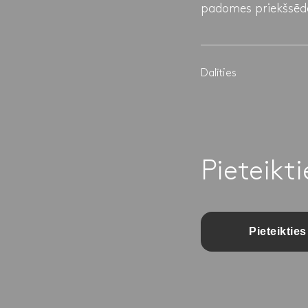
padomes priekšsēdē
Dalīties
Pieteikt
Pieteikties