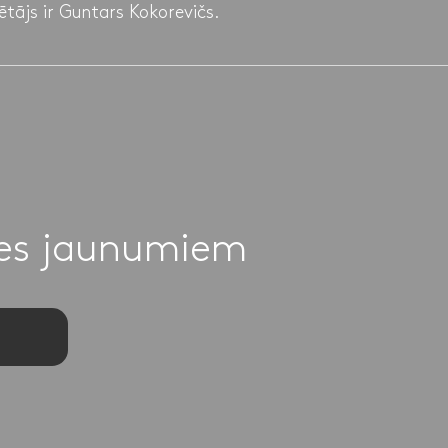
tājs ir Guntars Kokorevičs.
ies jaunumiem