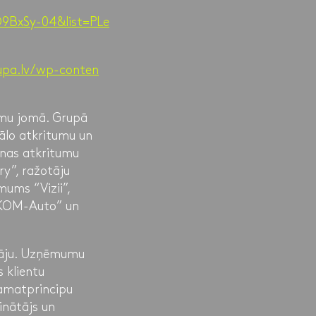
9BxSy-04&list=PLe
rupa.lv/wp-conten
umu jomā. Grupā
ālo atkritumu un
nas atkritumu
y”, ražotāju
ums “Vizii”,
 “KOM-Auto” un
otāju. Uzņēmumu
 klientu
pamatprincipu
inātājs un