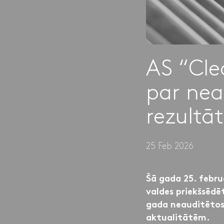
AS “Cle
par nea
rezultā
25 Feb 2026
Šā gada 25. febru
valdes priekšsēdēt
gada neauditētos
aktualitātēm.