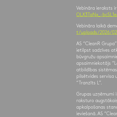
Vebināra ieraksts i
OLX3TaNx_-bcSL1
Vebināra laikā demo
t/uploads/2026/0
AS “CleanR Grupa”
ietilpst sadzīves 
būvgružu apsaimni
apsaimniekotājs “L
atbildības sistēma
pilsētvides servis
“Tranzīts L”.
Grupas uzņēmumi ik
raksturo augstākais
apkalpošanas stand
ieviešanā. AS “Cle