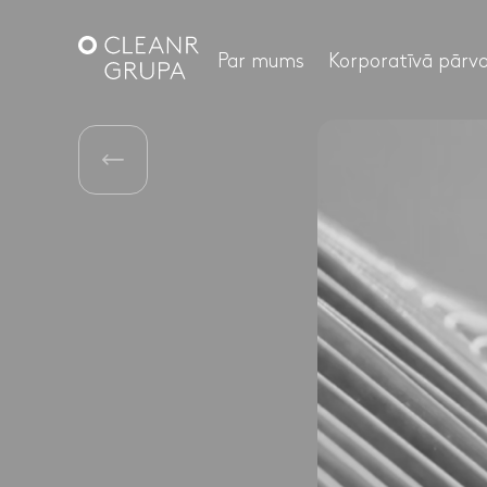
Par mums
Korporatīvā pārva