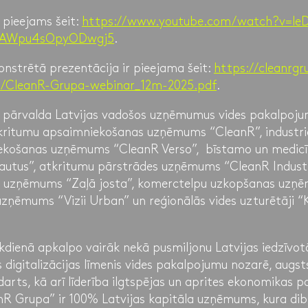
r pieejams šeit:
https://www.youtube.com/watch?v=leD
eAWpu4sOpyODwgj5
.
nstrētā prezentācija ir pieejama šeit:
https://cleanrg
2/CleanR-Grupa-webinar_12m-2025.pdf
.
 pārvalda Latvijas vadošos uzņēmumus vides pakalpoj
atkritumu apsaimniekošanas uzņēmums “CleanR”, industri
ekošanas uzņēmums “CleanR Verso”, bīstamo un medicī
autus”, atkritumu pārstrādes uzņēmums “CleanR Industr
s uzņēmums “Zaļā josta”, komerctelpu uzkopšanas uzņēm
a uzņēmums “Vizii Urban” un reģionālās vides uzturētāji
dienā apkalpo vairāk nekā pusmiljonu Latvijas iedzīv
 digitalizācijas līmenis vides pakalpojumu nozarē, augsts
arts, kā arī līderība ilgtspējas un aprites ekonomikas 
anR Grupa” ir 100% Latvijas kapitāla uzņēmums, kura dib