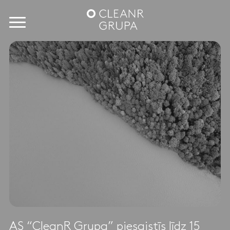
AS “CleanR Grupa” piesaistīs līdz 15