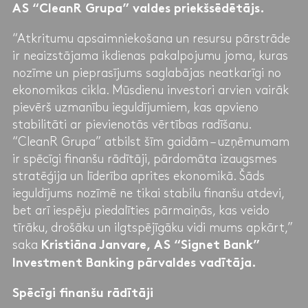
AS “CleanR Grupa” valdes priekšsēdētājs.
“Atkritumu apsaimniekošana un resursu pārstrāde
ir neaizstājama ikdienas pakalpojumu joma, kuras
nozīme un pieprasījums saglabājas neatkarīgi no
ekonomikas cikla. Mūsdienu investori arvien vairāk
pievērš uzmanību ieguldījumiem, kas apvieno
stabilitāti ar pievienotās vērtības radīšanu.
“CleanR Grupa” atbilst šīm gaidām – uzņēmumam
ir spēcīgi finanšu rādītāji, pārdomāta izaugsmes
stratēģija un līderība aprites ekonomikā. Šāds
ieguldījums nozīmē ne tikai stabilu finanšu atdevi,
bet arī iespēju piedalīties pārmaiņās, kas veido
tīrāku, drošāku un ilgtspējīgāku vidi mums apkārt,”
saka
Kristiāna Janvare, AS “Signet Bank”
Investment Banking pārvaldes vadītāja.
Spēcīgi finanšu rādītāji