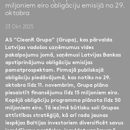
miljoniem eiro obligāciju emisijā no 29.
oktobra
23 Okt 2025
AS “CleanR Grupa” (Grupa), kas pārvalda
Latvijas vadošos uzņēmumus vides
pakalpojumu jomā, saņēmusi Latvijas Bankas
apstiprinājumu obligāciju emisijas
pamatprospektam. Pirmajā publiskajā
obligāciju piedāvājumā, kas notiks no 29.
oktobra līdz 11. novembrim, Grupa plāno
piesaistīt finansējumu līdz 15 miljoniem eiro.
Kopējā obligāciju programma plānota līdz 50
miljoniem eiro. Tā iezīmē būtisku soli Grupas
attīstības stratēģijā, kā arī rada jaunas
iespējas Baltijas investoriem diversificēt savus