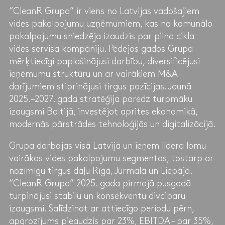
“CleanR Grupa” ir viens no Latvijas vadošajiem
vides pakalpojumu uzņēmumiem, kas no komunālo
pakalpojumu sniedzēja izaudzis par pilna cikla
vides servisa kompāniju. Pēdējos gados Grupa
mērķtiecīgi paplašinājusi darbību, diversificējusi
ieņēmumu struktūru un ar vairākiem M&A
darījumiem stiprinājusi tirgus pozīcijas. Jaunā
2025.–2027. gada stratēģija paredz turpmāku
izaugsmi Baltijā, investējot aprites ekonomikā,
modernās pārstrādes tehnoloģijās un digitalizācijā.
Grupa darbojas visā Latvijā un ieņem līdera lomu
vairākos vides pakalpojumu segmentos, tostarp ar
nozīmīgu tirgus daļu Rīgā, Jūrmalā un Liepājā.
“CleanR Grupa” 2025. gada pirmajā pusgadā
turpinājusi stabilu un konsekventu divciparu
izaugsmi. Salīdzinot ar attiecīgo periodu pērn,
apgrozījums pieaudzis par 23%, EBITDA – par 35%,