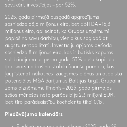
savukārt investīcijas – par 52%.
2025. gada pirmajā pusgadā apgrozījums
sasniedza 68,6 miljonus eiro, bet EBITDA – 16,3
miljonus eiro, apliecinot, ka Grupas uzņēmumi
paplašina savu darbību, vienlaikus saglabājot
augstu rentabilitāti. Investīciju apjoms periodā
sasniedza 8 miljonus eiro, kas ir būtisks kāpums
salīdzinājumā ar pērno gadu. 53% pašu kapitāla
īpatsvars nodrošina stabilu finanšu pamatu, kas
ļauj īstenot nākotnes izaugsmes plānus un atbalsta
potenciālos M&A darījumus Baltijas tirgū. Grupai ir
zems aizņēmumu līmenis – 2025. gada pirmajos
sešos mēnešos neto parāds bija 2,3 miljoni EUR,
bet tīro parādsaistību koeficients tikai 0,1x.
Piedāvājuma kalendārs
Piedāvājuma perioda sākums: 2025. gada 29.