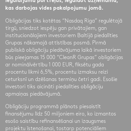
ieguldījumu portfeļus, ieguldot uzņēmumā,
kas darbojas vides pakalpojumu jomā.
Obligācijas tiks kotētas “Nasdaq Riga” regulētajā
tirgū, sniedzot iespēju gan privātajiem, gan
institucionālajiem investoriem Baltijā piedalīties
Grupas nākamajā attīstības posmā. Pirmā
publiskā obligāciju piedāvājuma laikā investoriem
būs pieejamas 15 000 “CleanR Grupas” obligācijas
ar nominālvērtību 1 000 EUR, fiksētu gada
procentu likmi 6,5%, procentu izmaksu reizi
ceturksnī un dzēšanas termiņu četri gadi. Esošie
investori tiks aicināti piedalīties obligāciju
apmaiņas piedāvājumā.
Obligāciju programmā plānots piesaistīt
finansējumu līdz 50 miljoniem eiro, ko izmantos
esošo saistību refinansēšanai un izaugsmes
projektu īstenošanai, tostarp potenciāliem