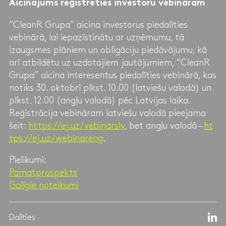
Aicinājums reģistrēties investoru vebināram
“CleanR Grupa” aicina investorus piedalīties
vebinārā, lai iepazīstinātu ar uzņēmumu, tā
izaugsmes plāniem un obligāciju piedāvājumu, kā
arī atbildētu uz uzdotajiem jautājumiem, “CleanR
Grupa” aicina interesentus piedalīties vebinārā, kas
notiks 30. oktobrī plkst. 10.00 (latviešu valodā) un
plkst. 12.00 (angļu valodā) pēc Latvijas laika.
Reģistrācija vebināram latviešu valodā pieejama
šeit:
https://ej.uz/vebinarslv
, bet angļu valodā –
ht
tps://ej.uz/webinareng
.
Pielikumi:
Pamatprospekts
Galīgie noteikumi
Dalīties