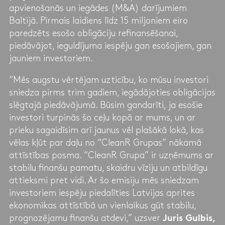
apvienošanās un iegādes (M&A) darījumiem
Baltijā. Pirmais laidiens līdz 15 miljoniem eiro
paredzēts esošo obligāciju refinansēšanai,
piedāvājot, ieguldījuma iespēju gan esošajiem, gan
jauniem investoriem.
“Mēs augstu vērtējam uzticību, ko mūsu investori
sniedza pirms trim gadiem, iegādājoties obligācijas
slēgtajā piedāvājumā. Būsim gandarīti, ja esošie
investori turpinās šo ceļu kopā ar mums, un ar
prieku sagaidīsim arī jaunus vēl plašākā lokā, kas
vēlas kļūt par daļu no “CleanR Grupas” nākamā
attīstības posma. “CleanR Grupa” ir uzņēmums ar
stabilu finanšu pamatu, skaidru vīziju un atbildīgu
attieksmi pret vidi. Ar šo emisiju mēs sniedzam
investoriem iespēju piedalīties Latvijas aprites
ekonomikas attīstībā un vienlaikus gūt stabilu,
prognozējamu finanšu atdevi,” uzsver
Juris Gulbis,