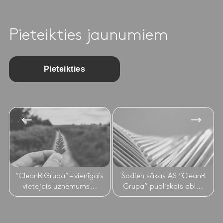
Pieteikties jaunumiem
Pieteikties
“CleanR Grupa” – vienīgais
Šodien sākas AS “CleanR
vietējais uzņēmums...
Grupa” publiskais obl...