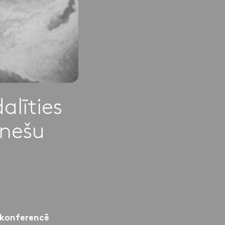
alīties
ēnešu
 konferencē