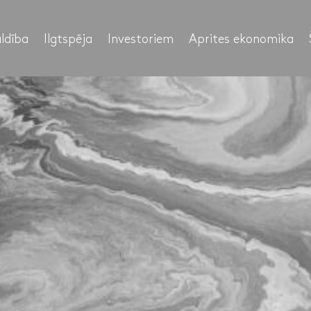
ldība
Ilgtspēja
Investoriem
Aprites ekonomika