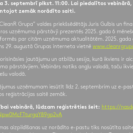
 3. septembrī plkst. 11:00. Lai piedalītos vebinārā,
antojot zemāk norādīto saiti.
CleanR Grupa” valdes priekšsēdētājs Juris Gulbis un fina
varos uzņēmuma pārstāvji prezentēs 2025. gada 6 mēneš
 informēs par citām uzņēmuma aktualitātēm. 2025. gada
ms 29. augustā Grupas interneta vietnē
www.cleanrgrupa
risināsies jautājumu un atbilžu sesija, kurā ikviens ir ai
a pārstāvjiem. Vebinārs notiks angļu valodā, taču ikvi
iešu valodā.
ājumus uzņēmumam iesūtīt līdz 2. septembrim uz e-pa
os reģistrācijas saitē zemāk.
https://nas
ībai vebinārā, lūdzam reģistrēties šeit:
4Npw0McFTturgaY89gp2vA
as aizpildīšanas uz norādīto e-pastu tiks nosūtīta sait