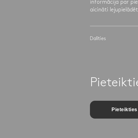
informācija par pi
aicināti lejupielādēt
Dalīties
Pieteikt
Pieteikties