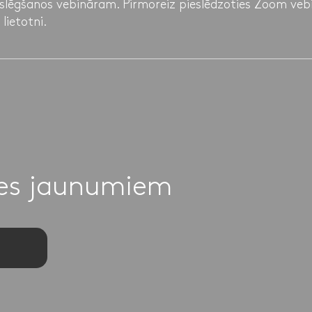
eslēgšanos vebināram. Pirmoreiz pieslēdzoties Zoom vebi
 lietotni.
ies jaunumiem