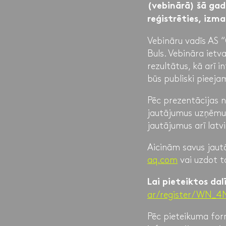
(vebinārā) šā gada
reģistrēties, izm
Vebināru vadīs AS “
Buls. Vebināra iet
rezultātus, kā arī
būs publiski pieeja
Pēc prezentācijas no
jautājumus uzņēmum
jautājumus arī latv
Aicinām savus jaut
aq.com
vai uzdot t
Lai pieteiktos dal
ar/register/WN_
Pēc pieteikuma form