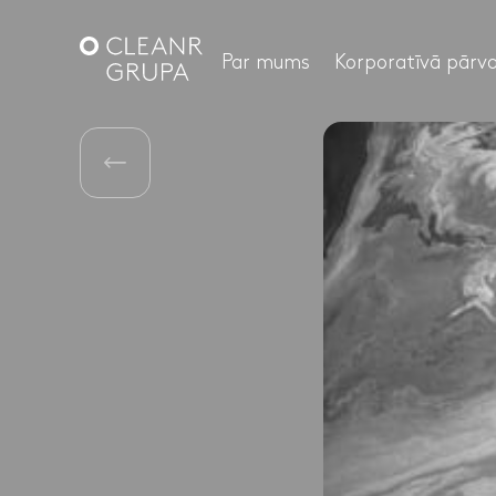
Par mums
Korporatīvā pārva