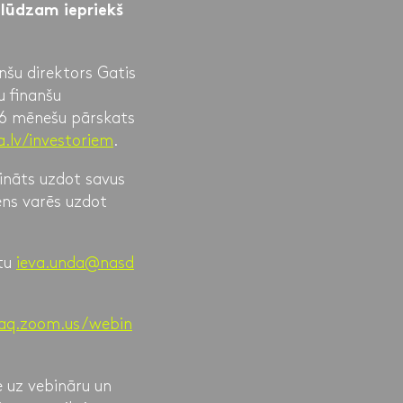
 lūdzam iepriekš
nšu direktors Gatis
u finanšu
 6 mēnešu pārskats
.lv/investoriem
.
cināts uzdot savus
ens varēs uzdot
stu
ieva.unda@nasd
daq.zoom.us/webin
e uz vebināru un