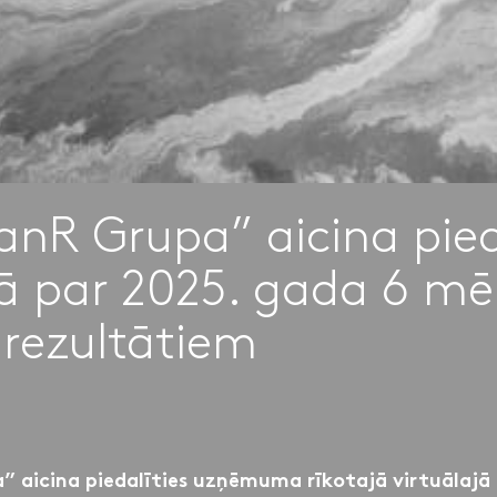
anR Grupa” aicina pied
ā par 2025. gada 6 m
 rezultātiem
” aicina piedalīties uzņēmuma rīkotajā virtuālajā