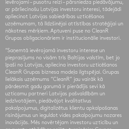
ievērojami – pusotru reizi – pārsniedza piedāvājumu,
ar pārliecinošu Latvijas investoru interesi, tādejādi
apliecinot Latvijas sabiedrības uzticēšanos
uzņēmumam, tā līdzšinējai attīstības stratēģijai un
nākotnes mērķiem. Aptuveni puse no CleanR
Grupas obligacionāriem ir institucionālie investori.
“Saņemtā ievērojamā investoru interese un
pieprasījums no visām trīs Baltijas valstīm, bet jo
īpaši no Latvijas, apliecina investoru uzticēšanos
CleanR Grupas biznesa modeļa ilgtspējai. Grupas
lielākais uzņēmums “CleanR” jau vairāk kā
pārdesmit gadu garumā ir pierādījis sevi kā
uzticamu partneri Latvijas pašvaldībām un
iedzīvotājiem, piedāvājot kvalitatīvus
pakalpojumus, digitalizētus klientu apkalpošanas
risinājumus un ieguldot vides pakalpojumu nozares
inovācijās. Mēs novērtējam investoru uzticību un