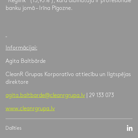
“Reglink” (15,93% ), kura dibinātāja ir profesionāle
banku jomā – Irīna Pīgozne.
Informācijai:
Agita Baltbārde
CleanR Grupas Korporatīvo attiecību un Ilgtspējas
direktore
agita.baltbarde@cleanrgrupa.lv
| 29 133 073
www.cleanrgrupa.lv
Dalīties