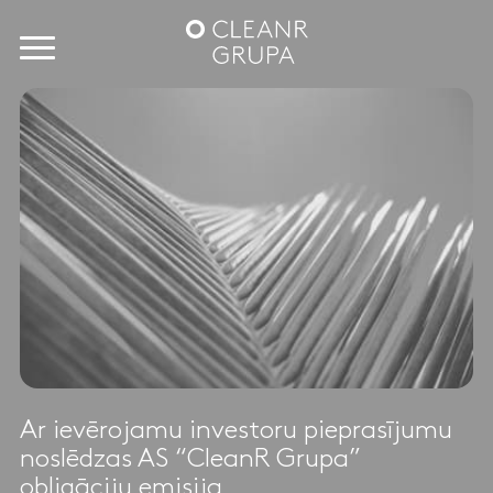
Ar ievērojamu investoru pieprasījumu
noslēdzas AS “CleanR Grupa”
obligāciju emisija