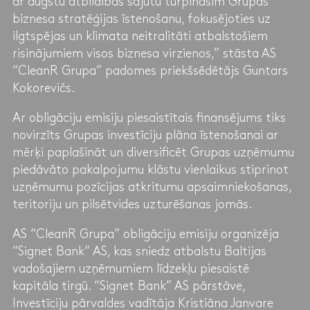
ar augstu atbildības sajūtu turpināsim Grupas
biznesa stratēģijas īstenošanu, fokusējoties uz
ilgtspējas un klimata neitralitāti atbalstošiem
risinājumiem visos biznesa virzienos,” stāsta AS
“CleanR Grupa” padomes priekšsēdētājs Guntars
Kokorevičs.
Ar obligāciju emisiju piesaistītais finansējums tiks
novirzīts Grupas investīciju plāna īstenošanai ar
mērķi paplašināt un diversificēt Grupas uzņēmumu
piedāvāto pakalpojumu klāstu vienlaikus stiprinot
uzņēmumu pozīcijas atkritumu apsaimniekošanas,
teritoriju un pilsētvides uzturēšanas jomās.
AS “CleanR Grupa” obligāciju emisiju organizēja
“Signet Bank” AS, kas sniedz atbalstu Baltijas
vadošajiem uzņēmumiem līdzekļu piesaistē
kapitāla tirgū. “Signet Bank” AS pārstāve,
Investīciju pārvaldes vadītāja Kristiāna Janvare