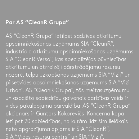
Par AS “CleanR Grupa”
AS “CleanR Grupa” ietilpst sadzīves atkritumu
apsaimniekošanas uzņēmums SIA “CleanR”,
industriālo atkritumu apsaimniekošanas uzņēmums
SIA “CleanR Verso”, kas specializējas būvniecības
atkritumu un otrreizēji pārstrādājamu resursu
nozarē, telpu uzkopšanas uzņēmums SIA “Vizii” un
pilsētvides apsaimniekošanas uzņēmums SIA “Vizii
Urban”. AS “CleanR Grupa”, tās meitasuzņēmumu
un asociēto sabiedrību galvenais darbības veids ir
vides pakalpojumu pārvaldība. AS “CleanR Grupa”
akcionārs ir Guntars Kokorevičs. Koncernā kopā
ietilpst 20 sabiedrības, no kurām līdz šim lielākais
neto apgrozījuma apjoms ir SIA “CleanR”,
SIA “Vides resursu centrs” un SIA “Vizii”.