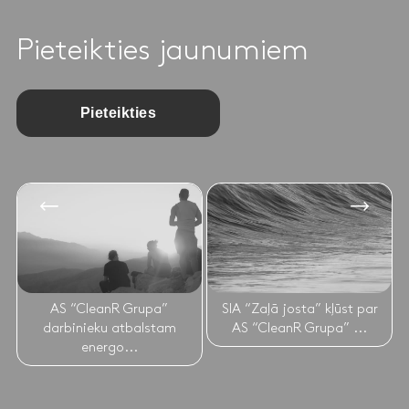
Pieteikties jaunumiem
Pieteikties
AS “CleanR Grupa”
SIA “Zaļā josta” kļūst par
darbinieku atbalstam
AS “CleanR Grupa” ...
energo...