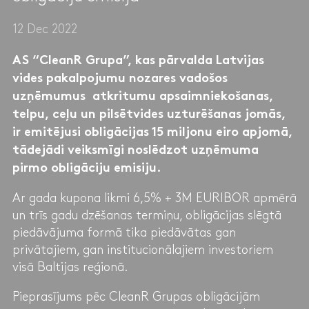
12 Dec 2022
AS “CleanR Grupa”, kas pārvalda Latvijas
vides pakalpojumu nozares vadošos
uzņēmumus atkritumu apsaimniekošanas,
telpu, ceļu un pilsētvides uzturēšanas jomās,
ir emitējusi obligācijas 15 miljonu eiro apjomā,
tādejādi veiksmīgi noslēdzot uzņēmuma
pirmo obligāciju emisiju.
Ar gada kupona likmi 6,5% + 3M EURIBOR apmērā
un trīs gadu dzēšanas termiņu, obligācijas slēgtā
piedāvājuma formā tika piedāvātas gan
privātajiem, gan institucionālajiem investoriem
visā Baltijas reģionā.
Pieprasījums pēc CleanR Grupas obligācijām