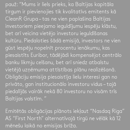
pauž: “Mums ir liels prieks, ka Baltijas kapitāla
tirgum ir pievienojies tik kvalitatīvs emitents kā
CleanR Grupa – tas ne vien paplašina Baltijas
investoriem pieejamo ieguldījumu iespēju klāstu,
bet arī veicina vietējo investoru ieguldīšanas
kultūru. Piedaloties šādā emisijā, investors ne vien
gūst iespēju nopelnīt procentu ienākumu, kas
piesaistīts Euribor, tādējādi kompensējot centrālo
banku likmju celšanu, bet arī sniedz atbalstu
vietējā uzņēmuma attīstības plānu realizēšanā.
Obligāciju emisija piesaistīja lielu interesi gan no
privāto, gan institucionālo investoru vidus – tajā
piedalījās vairāk nekā 80 investoru no visām trīs
Baltijas valstīm. ”
Emitētās obligācijas plānots iekļaut “Nasdaq Riga”
AS “First North” alternatīvajā tirgū ne vēlāk kā 12
mēnešu laikā no emisijas brīža.