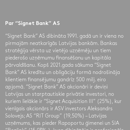
Par “Signet Bank” AS
“Signet Bank” AS dibināta 1991. gadā un ir viena no
pirmajām neatkarīgās Latvijas bankām. Bankas
stratēģija vērsta uz vietējo uzņēmēju un tiem
piederošo uzņēmumu finansēšanu un kapitāla
pārvaldīšanu. Kopš 2021.gada sākuma “Signet
Bank” AS kredītu un obligāciju formā nodrošināja
klientiem finansējumu gandrīz 500 milj. eiro
apjomā. “Signet Bank” AS akcionāri ir deviņi
Latvijas un starptautiskie privātie investori, no
kuriem lielākie ir “Signet Acquisition III” (25%), kur
vienīgais akcionārs ir ASV investors Aleksandrs
Solovejs; AS “RIT Group” (19,50%) – Latvijas
uzņēmums, kas pieder Rapoportu ģimenei un SIA