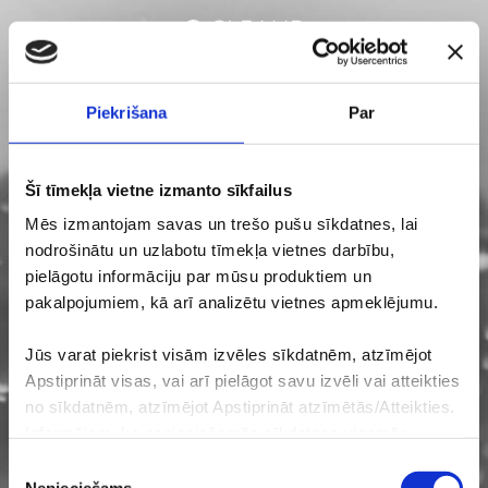
Piekrišana
Par
Šī tīmekļa vietne izmanto sīkfailus
Mēs izmantojam savas un trešo pušu sīkdatnes, lai
nodrošinātu un uzlabotu tīmekļa vietnes darbību,
pielāgotu informāciju par mūsu produktiem un
pakalpojumiem, kā arī analizētu vietnes apmeklējumu.
CILVĒKAM UN PLANĒTAI
Jūs varat piekrist visām izvēles sīkdatnēm, atzīmējot
Apstiprināt visas, vai arī pielāgot savu izvēli vai atteikties
Mēs
ticam
, ka gādājot par cilvēkiem, mēs
rūpējamies
par
planētu – un otrādi. Mēs veidojam izaugsmi veicinošu darba
no sīkdatnēm, atzīmējot Apstiprināt atzīmētās/Atteikties.
vidi un
ieguldām
Latvijas pilsētu ilgtspējīgā attīstībā, kur vide
Informējam, ka nepieciešamās sīkdatnes vienmēr
kalpo cilvēkam. Ik dienu mēs
virzām
klimata pārmaiņas
saglabāsies tīmekļa vietnē, lai nodrošinātu tās darbību,
Piekrišanas
pozitīvā gultnē.
un to aktivizēšanai nav nepieciešama Jūsu piekrišana.
Nepieciešams